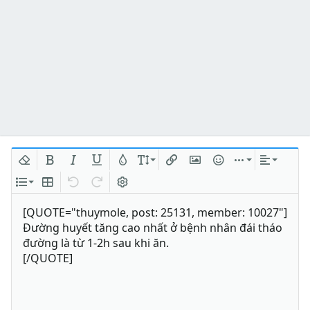
Xóa định dạng
In đậm
In nghiêng
Gạch chân
Màu chữ
Kích thước
Chèn liên kết
Chèn hình ảnh
Mặt cười
Chèn
Căn lề
Danh sách
Insert table
Quay lại
Làm lại
Bật/tắt BB code
[QUOTE="thuymole, post: 25131, member: 10027"]
Đường huyết tăng cao nhất ở bệnh nhân đái tháo
đường là từ 1-2h sau khi ăn.
[/QUOTE]