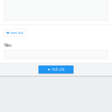
Xem thử
Tên
TRẢ LỜI