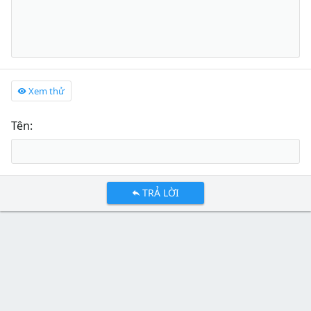
Xem thử
Tên
TRẢ LỜI