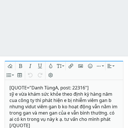
Xóa định dạng
In đậm
In nghiêng
Gạch chân
Màu chữ
Kích thước
Chèn liên kết
Chèn hình ảnh
Mặt cười
Chèn
Căn lề
Danh sách
Insert table
Quay lại
Làm lại
Bật/tắt BB code
[QUOTE="Danh TùngA, post: 22316"]
sỹ e vừa khám sức khỏe theo định kỳ hàng năm
cua công ty thì phát hiện e bị nhiễm viêm gan b
nhưng vidut viêm gan b ko hoạt động vẫn nằm im
trong gan và men gan của e vẫn bình thường. có
ai có kn trong vụ này k ạ. tư vấn cho mình phát
[/QUOTE]