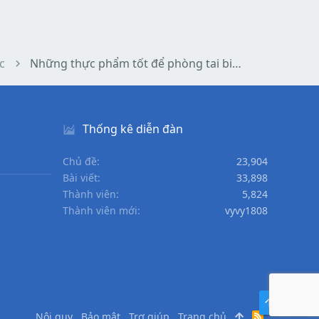
c
Những thực phẩm tốt để phòng tai biến mạch máu não
Thống kê diễn đàn
Chủ đề
23,904
Bài viết
33,898
Thành viên
5,824
Thành viên mới
vyvy1808
TOP
DƯỚI
Nội quy
Bảo mật
Trợ giúp
Trang chủ
R