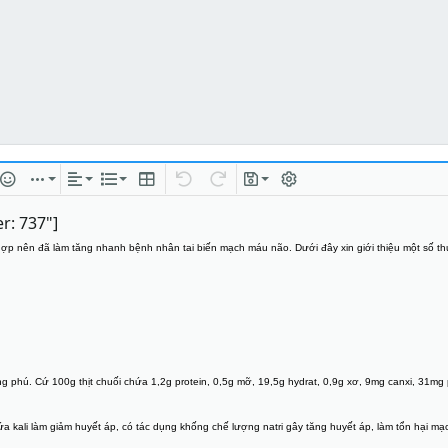
 kết
 hình ảnh
ặt cười
Chèn
Căn lề
Danh sách
Insert table
Quay lại
Làm lại
Bản thảo
Bật/tắt BB code
: 737"]
ợp nên đã làm tăng nhanh bệnh nhân tai biến mạch máu não. Dưới đây xin giới thiệu một số thự
g phú. Cứ 100g thịt chuối chứa 1,2g protein, 0,5g mỡ, 19,5g hydrat, 0,9g xơ, 9mg canxi, 31mg 
 kali làm giảm huyết áp, có tác dụng khống chế lượng natri gây tăng huyết áp, làm tổn hại mạ