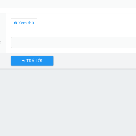
Xem thử
TRẢ LỜI