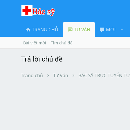
TRANG CHỦ
TƯ VẤN
MỚI!
Bài viết mới
Tìm chủ đề
Trả lời chủ đề
Trang chủ
Tư Vấn
BÁC SỸ TRỰC TUYẾN TƯ