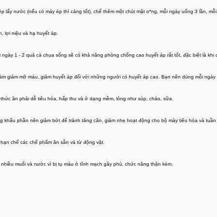
i ép lấy nước (nếu có máy ép thì càng tốt), chế thêm một chút mật o*ng, mỗi ngày uống 3 lần, mỗi
, lợi niệu và hạ huyết áp.
ngày 1 - 2 quả cà chua sống sẽ có khả năng phòng chống cao huyết áp rất tốt, đặc biệt là khi 
làm giảm mỡ máu, giảm huyết áp đối với những người có huyết áp cao. Bạn nên dùng mỗi ngày 
thức ăn phải dễ tiêu hóa, hấp thu và ở dạng mềm, lỏng như súp, cháo, sữa.
g khẩu phần nên giảm bớt để tránh tăng cân, giảm nhẹ hoạt động cho bộ máy tiêu hóa và tuầ
, hạn chế các chế phẩm ăn sẵn và từ động vật.
nhiều muối và nước vì bị tụ máu ở tĩnh mạch gây phù, chức năng thận kém.