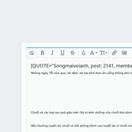
Xóa định dạng
In đậm
In nghiêng
Gạch chân
Gạch ngang
Màu chữ
Phông chữ
Kích thước
Chèn liên
Chèn
M
[QUOTE="Songmaivoianh, post: 2141, member
Những ngày Tết vừa qua, rét đậm, rét hại kèm theo ăn uống không phù h
Chuối và các loại rau quả giàu kali:
Giá trị dinh dưỡng của chuối khá phon
Nếu thường xuyên ăn chuối có thể phòng bệnh cao huyết áp vì chuối chứa