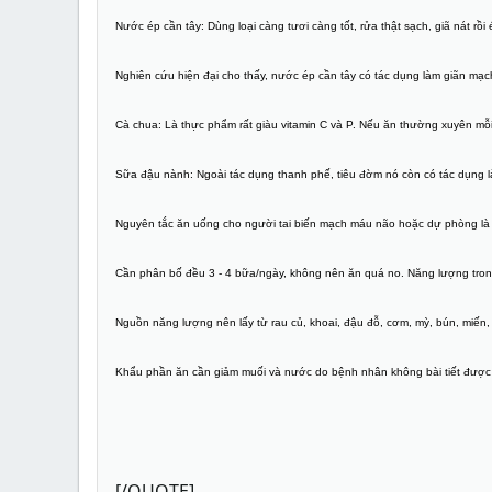
Nước ép cần tây:
Dùng loại càng tươi càng tốt, rửa thật sạch, giã nát rồ
Nghiên cứu hiện đại cho thấy, nước ép cần tây có tác dụng làm giãn mạch
Cà chua:
Là thực phẩm rất giàu vitamin C và P. Nếu ăn thường xuyên mỗi 
Sữa đậu nành:
Ngoài tác dụng thanh phế, tiêu đờm nó còn có tác dụng 
Nguyên tắc ăn uống cho người tai biến mạch máu não hoặc dự phòng là 
Cần phân bố đều 3 - 4 bữa/ngày, không nên ăn quá no. Năng lượng tron
Nguồn năng lượng nên lấy từ rau củ, khoai, đậu đỗ, cơm, mỳ, bún, miến
Khẩu phần ăn cần giảm muối và nước do bệnh nhân không bài tiết được 
[/QUOTE]