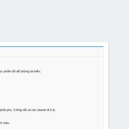
c phẩm tốt để phòng tai biến.
phốt pho, 0,6mg sắt và các vitamin B,C,E.
ch máu.