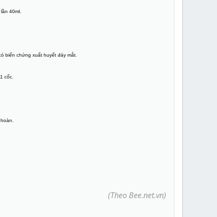
 lần 40ml.
có biến chứng xuất huyết đáy mắt.
1 cốc.
n hoàn.
(Theo Bee.net.vn)