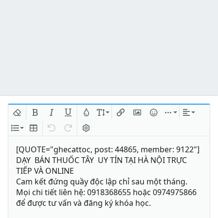
Xóa định dạng
In đậm
In nghiêng
Gạch chân
Màu chữ
Kích thước
Chèn liên kết
Chèn hình ảnh
Mặt cười
Chèn
Căn lề
Danh sách
Insert table
Quay lại
Làm lại
Bật/tắt BB code
[QUOTE="ghecattoc, post: 44865, member: 9122"]
DẠY BÁN THUỐC TÂY UY TÍN TẠI HÀ NỘI TRỰC
TIẾP VÀ ONLINE
Cam kết đứng quầy độc lập chỉ sau một tháng.
Mọi chi tiết liên hệ: 0918368655 hoặc 0974975866
để được tư vấn và đăng ký khóa học.