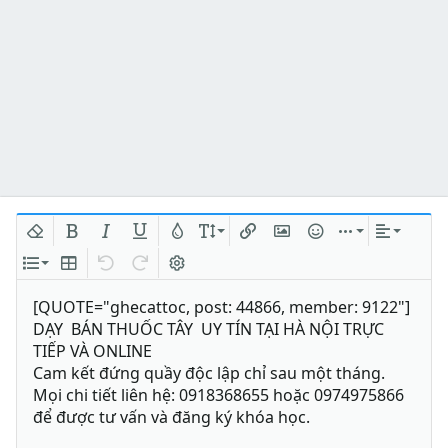
Xóa định dạng
In đậm
In nghiêng
Gạch chân
Màu chữ
Kích thước
Chèn liên kết
Chèn hình ảnh
Mặt cười
Chèn
Căn lề
Danh sách
Insert table
Quay lại
Làm lại
Bật/tắt BB code
[QUOTE="ghecattoc, post: 44866, member: 9122"]
DẠY BÁN THUỐC TÂY UY TÍN TẠI HÀ NỘI TRỰC
TIẾP VÀ ONLINE
Cam kết đứng quầy độc lập chỉ sau một tháng.
Mọi chi tiết liên hệ: 0918368655 hoặc 0974975866
để được tư vấn và đăng ký khóa học.