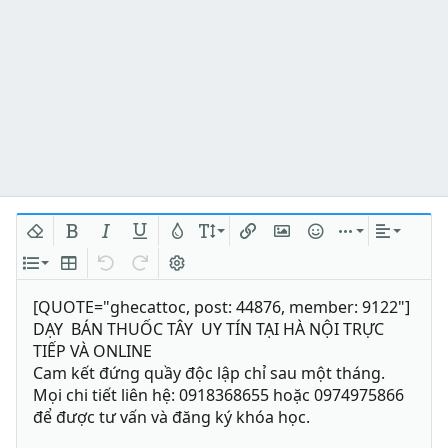
Xóa định dạng
In đậm
In nghiêng
Gạch chân
Màu chữ
Kích thước
Chèn liên kết
Chèn hình ảnh
Mặt cười
Chèn
Căn lề
Danh sách
Insert table
Quay lại
Làm lại
Bật/tắt BB code
[QUOTE="ghecattoc, post: 44876, member: 9122"]
DẠY BÁN THUỐC TÂY UY TÍN TẠI HÀ NỘI TRỰC
TIẾP VÀ ONLINE
Cam kết đứng quầy độc lập chỉ sau một tháng.
Mọi chi tiết liên hệ: 0918368655 hoặc 0974975866
để được tư vấn và đăng ký khóa học.