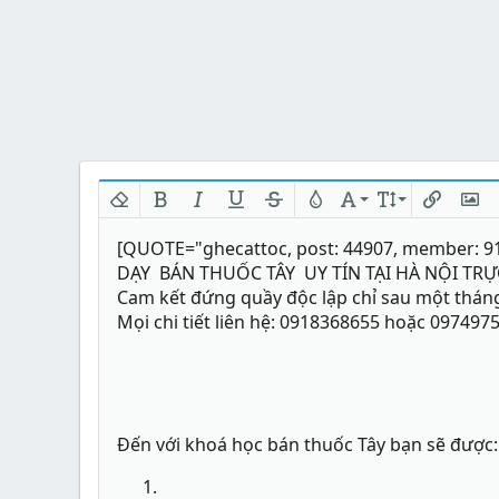
Xóa định dạng
In đậm
In nghiêng
Gạch chân
Gạch ngang
Màu chữ
Phông chữ
Kích thước
Chèn liên
Chèn
M
[QUOTE="ghecattoc, post: 44907, member: 9
DẠY BÁN THUỐC TÂY UY TÍN TẠI HÀ NỘI TRỰ
Cam kết đứng quầy độc lập chỉ sau một thán
Mọi chi tiết liên hệ: 0918368655 hoặc 097497
Đến với khoá học bán thuốc Tây bạn sẽ được: