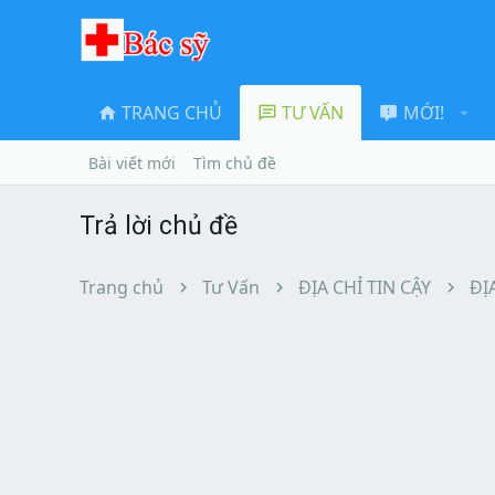
TRANG CHỦ
TƯ VẤN
MỚI!
Bài viết mới
Tìm chủ đề
Trả lời chủ đề
Trang chủ
Tư Vấn
ĐỊA CHỈ TIN CẬY
ĐỊ