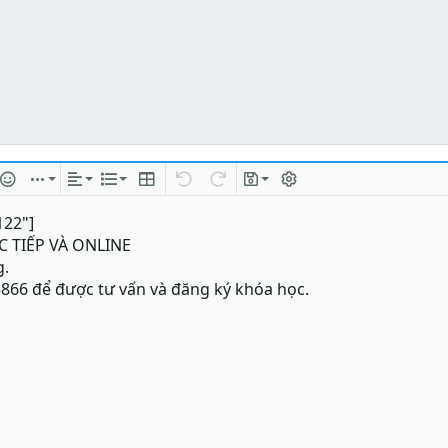
 kết
 hình ảnh
ặt cười
Chèn
Căn lề
Danh sách
Insert table
Quay lại
Làm lại
Bản thảo
Bật/tắt BB code
122"]
C TIẾP VÀ ONLINE
g.
5866 để được tư vấn và đăng ký khóa học.