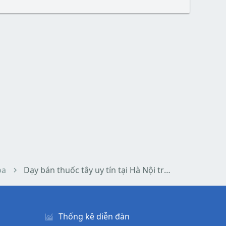
oa
Dạy bán thuốc tây uy tín tại Hà Nội trực tiếp và online
Thống kê diễn đàn