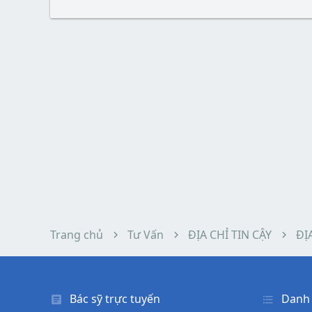
Trang chủ
Tư Vấn
ĐỊA CHỈ TIN CẬY
ĐỊ
Bác sỹ trực tuyến
Danh