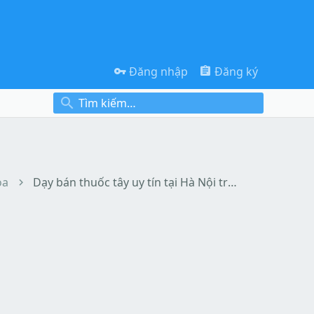
Đăng nhập
Đăng ký
oa
Dạy bán thuốc tây uy tín tại Hà Nội trực tiếp và online