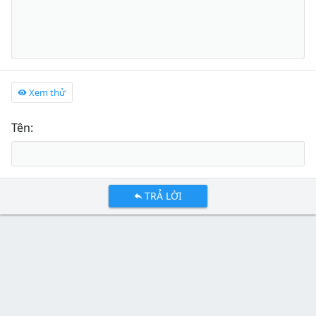
Xem thử
Tên
TRẢ LỜI