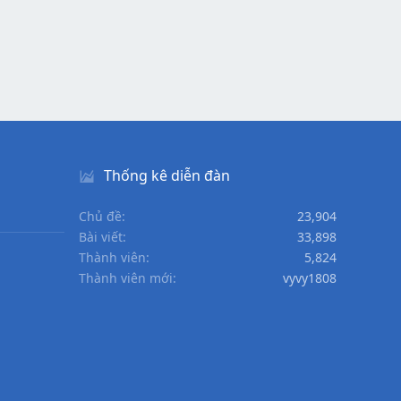
Thống kê diễn đàn
Chủ đề
23,904
Bài viết
33,898
Thành viên
5,824
Thành viên mới
vyvy1808