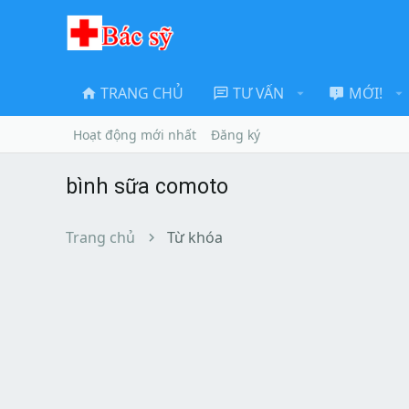
TRANG CHỦ
TƯ VẤN
MỚI!
Hoạt động mới nhất
Đăng ký
bình sữa comoto
Trang chủ
Từ khóa