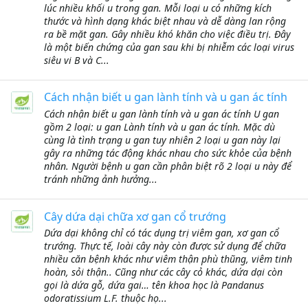
lúc nhiều khối u trong gan. Mỗi loại u có những kích
thước và hình dạng khác biệt nhau và dễ dàng lan rộng
ra bề mặt gan. Gây nhiều khó khăn cho việc điều trị. Đây
là một biến chứng của gan sau khi bị nhiễm các loại virus
siêu vi B và C...
Cách nhận biết u gan lành tính và u gan ác tính
Cách nhận biết u gan lành tính và u gan ác tính U gan
gồm 2 loại: u gan Lành tính và u gan ác tính. Mặc dù
cùng là tình trạng u gan tuy nhiên 2 loại u gan này lại
gây ra những tác động khác nhau cho sức khỏe của bệnh
nhân. Người bệnh u gan cần phân biệt rõ 2 loại u này để
tránh những ảnh hưởng...
Cây dứa dại chữa xơ gan cổ trướng
Dứa dại không chỉ có tác dụng trị viêm gan, xơ gan cổ
trướng. Thực tế, loài cây này còn được sử dụng để chữa
nhiều căn bệnh khác như viêm thận phù thũng, viêm tinh
hoàn, sỏi thận.. Cũng như các cây cỏ khác, dứa dại còn
gọi là dứa gỗ, dứa gai… tên khoa học là Pandanus
odoratissium L.F. thuộc họ...