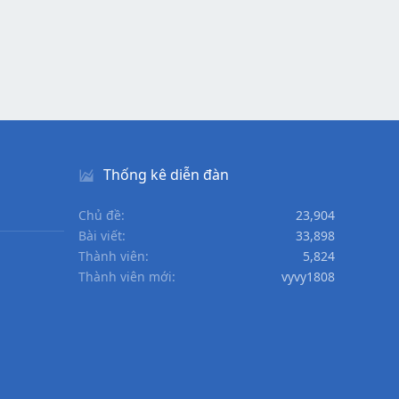
Thống kê diễn đàn
Chủ đề
23,904
Bài viết
33,898
Thành viên
5,824
Thành viên mới
vyvy1808