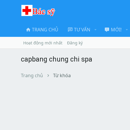
TRANG CHỦ
TƯ VẤN
MỚI!
Hoạt động mới nhất
Đăng ký
capbang chung chi spa
Trang chủ
Từ khóa