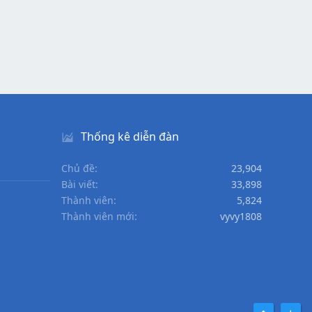
Thống kê diễn đàn
Chủ đề
23,904
Bài viết
33,898
Thành viên
5,824
Thành viên mới
vyvy1808