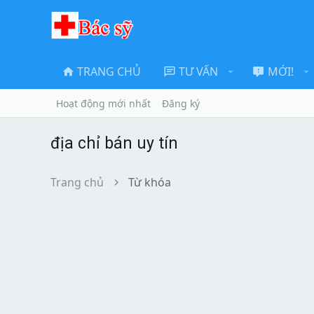
TRANG CHỦ
TƯ VẤN
MỚI!
Hoạt động mới nhất
Đăng ký
địa chỉ bán uy tín
Trang chủ
Từ khóa