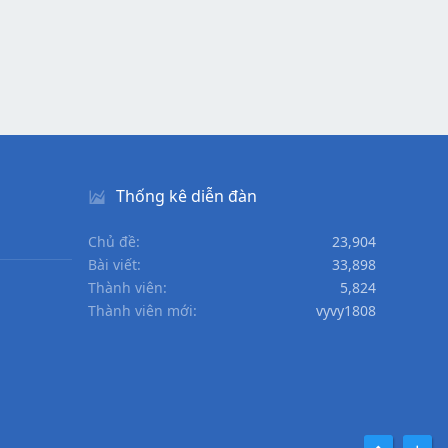
Thống kê diễn đàn
Chủ đề
23,904
Bài viết
33,898
Thành viên
5,824
Thành viên mới
vyvy1808