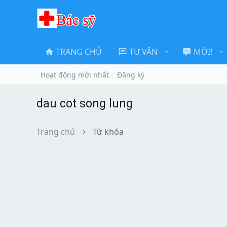
TRANG CHỦ
TƯ VẤN
MỚI!
Hoạt động mới nhất
Đăng ký
dau cot song lung
Trang chủ
Từ khóa