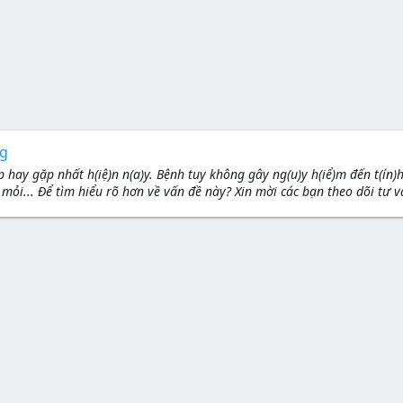
ng
 hay gặp nhất h(iệ)n n(a)y. Bệnh tuy không gây ng(u)y h(iể)m đến t(ín
ỏi... Để tìm hiểu rõ hơn về vấn đề này? Xin mời các bạn theo dõi tư v