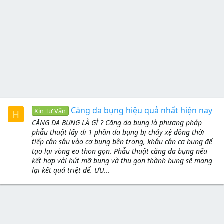
Căng da bụng hiệu quả nhất hiện nay
Xin Tư Vấn
H
CĂNG DA BỤNG LÀ GÌ ? Căng da bụng là phương pháp
phẫu thuật lấy đi 1 phần da bụng bị chảy xệ đồng thời
tiếp cận sâu vào cơ bụng bên trong, khâu cân cơ bụng để
tạo lại vòng eo thon gọn. Phẫu thuật căng da bụng nếu
kết hợp với hút mỡ bụng và thu gọn thành bụng sẽ mang
lại kết quả triệt để. ƯU...