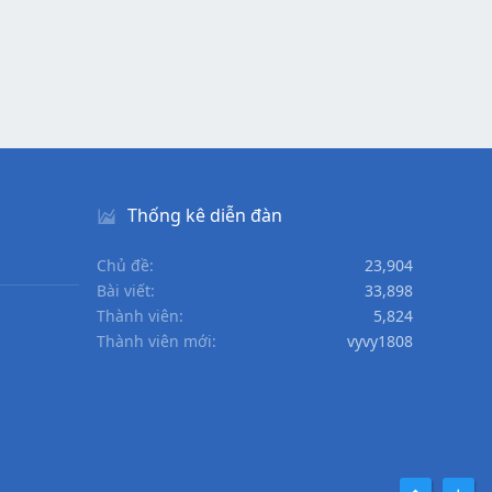
Thống kê diễn đàn
Chủ đề
23,904
Bài viết
33,898
Thành viên
5,824
Thành viên mới
vyvy1808