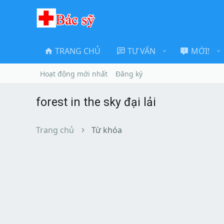
TRANG CHỦ
TƯ VẤN
MỚI!
Hoạt động mới nhất
Đăng ký
forest in the sky đại lải
Trang chủ
Từ khóa