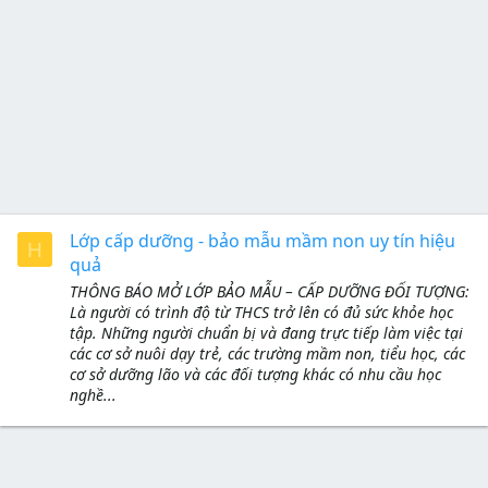
Lớp cấp dưỡng - bảo mẫu mầm non uy tín hiệu
H
quả
THÔNG BÁO MỞ LỚP BẢO MẪU – CẤP DƯỠNG ĐỐI TƯỢNG:
Là người có trình độ từ THCS trở lên có đủ sức khỏe học
tập. Những người chuẩn bị và đang trực tiếp làm việc tại
các cơ sở nuôi dạy trẻ, các trường mầm non, tiểu học, các
cơ sở dưỡng lão và các đối tượng khác có nhu cầu học
nghề...