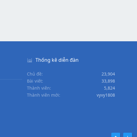
Thống kê diễn đàn
Chủ đề
23,904
Bài viết
33,898
Thành viên
5,824
Thành viên mới
vyvy1808