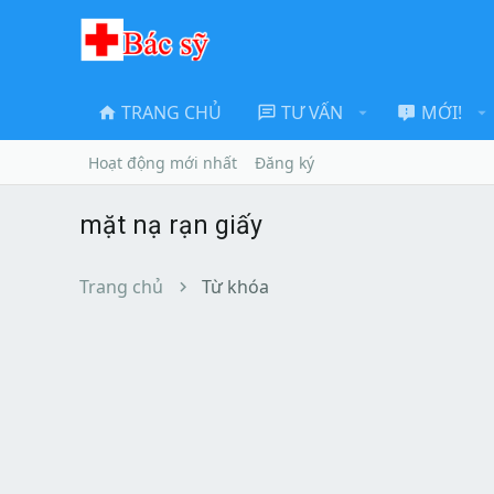
TRANG CHỦ
TƯ VẤN
MỚI!
Hoạt động mới nhất
Đăng ký
mặt nạ rạn giấy
Trang chủ
Từ khóa