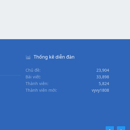
Thống kê diễn đàn
Chủ đề
23,904
Bài viết
33,898
Thành viên
5,824
Thành viên mới
vyvy1808