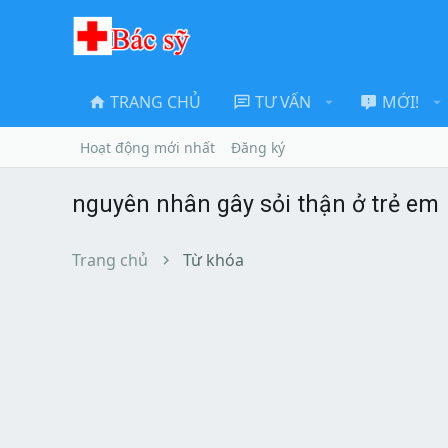
TRANG CHỦ
TƯ VẤN
MỚI!
Hoạt động mới nhất
Đăng ký
nguyên nhân gây sỏi thận ở trẻ em
Trang chủ
Từ khóa