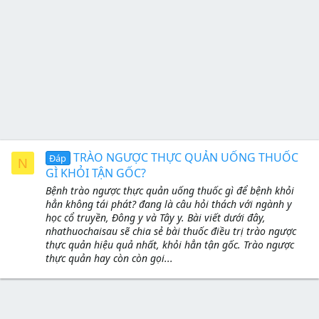
TRÀO NGƯỢC THỰC QUẢN UỐNG THUỐC
Đáp
N
GÌ KHỎI TẬN GỐC?
Bệnh trào ngược thực quản uống thuốc gì để bệnh khỏi
hẳn không tái phát? đang là câu hỏi thách với ngành y
học cổ truyền, Đông y và Tây y. Bài viết dưới đây,
nhathuochaisau sẽ chia sẻ bài thuốc điều trị trào ngược
thực quản hiệu quả nhất, khỏi hẳn tận gốc. Trào ngược
thực quản hay còn còn gọi...