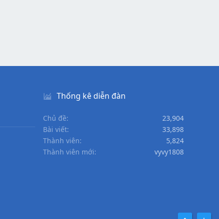
Thống kê diễn đàn
Chủ đề
23,904
Bài viết
33,898
Thành viên
5,824
Thành viên mới
vyvy1808