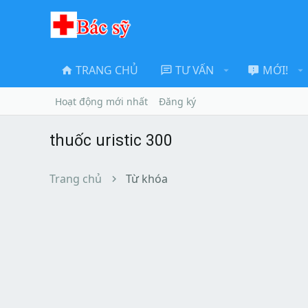
TRANG CHỦ
TƯ VẤN
MỚI!
Hoạt động mới nhất
Đăng ký
thuốc uristic 300
Trang chủ
Từ khóa