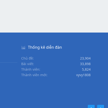
Thống kê diễn đàn
Chủ đề
23,904
Bài viết
33,898
Thành viên
5,824
Thành viên mới
vyvy1808