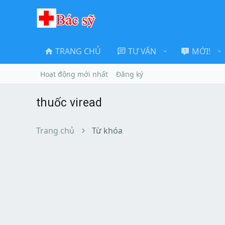
TRANG CHỦ
TƯ VẤN
MỚI!
Hoạt động mới nhất
Đăng ký
thuốc viread
Trang chủ
Từ khóa