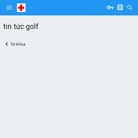
tin tức golf
Từ khóa