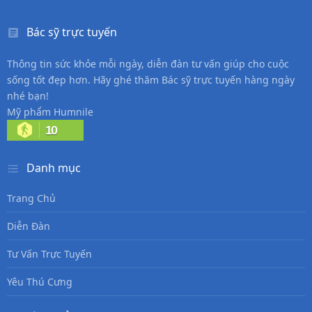
Bác sỹ trực tuyến
Thông tin sức khỏe mỗi ngày, diễn đàn tư vấn giúp cho cuộc
sống tốt đẹp hơn. Hãy ghé thăm Bác sỹ trực tuyến hàng ngày
nhé bạn!
Mỹ phẩm Humnile
10
Danh mục
Trang Chủ
Diễn Đàn
Tư Vấn Trực Tuyến
Yêu Thú Cưng