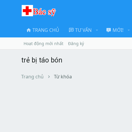
TRANG CHỦ
TƯ VẤN
MỚI!
Hoạt động mới nhất
Đăng ký
trẻ bị táo bón
Trang chủ
Từ khóa