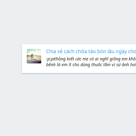
Chia sẻ cách chữa táo bón lâu ngày ch
:p:pKhông biết các mẹ có ai nghĩ giống em k
bệnh là em ít cho dùng thuốc lắm vì sợ ảnh hư