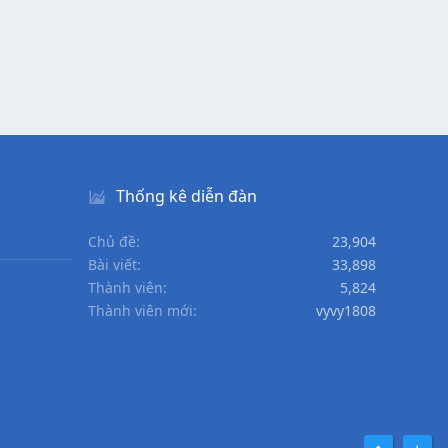
Thống kê diễn đàn
Chủ đề
23,904
Bài viết
33,898
Thành viên
5,824
Thành viên mới
vyvy1808