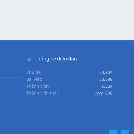
Thống kê diễn đàn
Chủ đề
23,904
Bài viết
33,898
Thành viên
5,824
Thành viên mới
vyvy1808