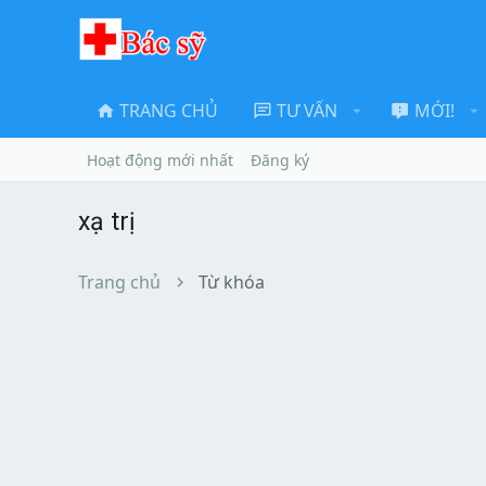
TRANG CHỦ
TƯ VẤN
MỚI!
Hoạt động mới nhất
Đăng ký
xạ trị
Trang chủ
Từ khóa