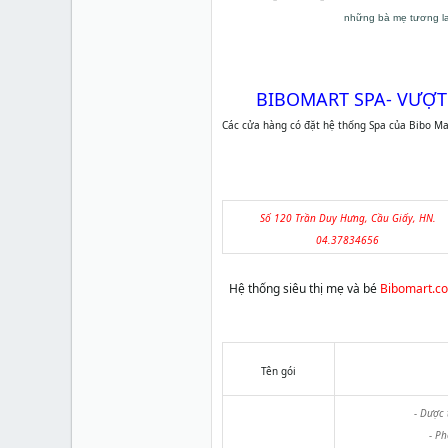
những bà mẹ tương lai
BIBOMART SPA- VƯỢT
Các cửa hàng có đặt hệ thống Spa của Bibo Mar
Số 120 Trần Duy Hưng, Cầu Giấy, HN.
04.37834656
Hệ thống siêu thị mẹ và bé
Bibomart.c
Tên gói
- Dược 
- P