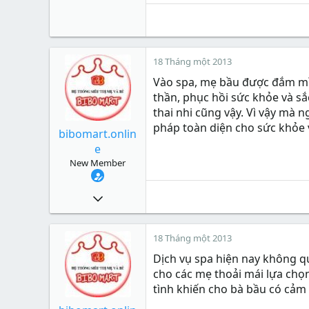
18 Tháng một 2013
Vào spa, mẹ bầu được đắm mìn
thần, phục hồi sức khỏe và sắ
thai nhi cũng vậy. Vì vậy mà 
pháp toàn diện cho sức khỏe 
bibomart.onlin
e
New Member
3
0
1
18 Tháng một 2013
Xu
0
Dịch vụ spa hiện nay không quá
cho các mẹ thoải mái lựa chọn
tình khiến cho bà bầu có cảm 