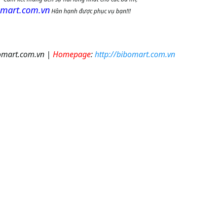
omart.com.vn
Hân hạnh được phục vụ bạn!!!
mart.com.vn
|
Homepage
:
http://bibomart.com.vn