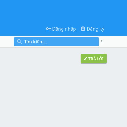
Đăng nhập
Đăng ký
TRẢ LỜI