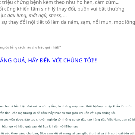
các triệu chứng bệnh kèm theo như ho hen, cảm cúm…
 cũng khiến tâm sinh lý thay đổi, buồn vui bất thường
hịu
:
đau lưng, mất ngủ, stress, ...
 sự thay đổi nội tiết tố làm da nám, sạm, nổi mụn, mọc lôn
lắng đó bằng cách nào cho hiệu quả nhất??
ẮNG QUÁ, HÃY ĐẾN VỚI CHÚNG TÔI!!!
pa cho bà bầu hiện đại với cơ sở hạ tầng là những máy móc, thiết bị được nhập khẩu từ nước
ên tĩnh, các mẹ tương lai sẽ cảm thấy thực sự thư giãn khi đến với Spa chúng tôi.
ăm sóc viên được đào tạo chuyên nghiệp từ những cơ sở đào tạo hàng đầu Việt Nam, bạn sẽ bị
bất ngờ về hiệu quả sau khi Spa khi đến với Bibomart.
ột sức khỏe vàng cho bạn, Bibo cam kết sẽ mang lại cảm giác thư thái và thật sự thoải đến với