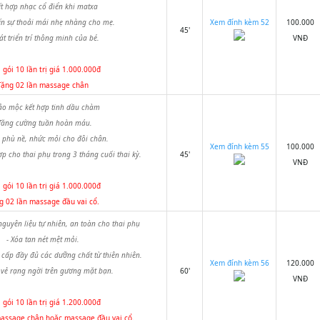
ết hợp nhạc cổ điển khi matxa
n sự thoải mái nhẹ nhàng cho mẹ.
Xem đính kèm 52
100.000
45'
át triển trí thông minh của bé.
VNĐ
gói 10 lần trị giá 1.000.000đ
Tặng 02 lần massage chân
ảo mộc kết hợp tinh dầu chàm
 Tăng cường tuần hoàn máu.
 phù nề, nhức mỏi cho đôi chân.
Xem đính kèm 55
100.000
ợp cho thai phụ trong 3 tháng cuối thai kỳ.
45'
VNĐ
gói 10 lần trị giá 1.000.000đ
g 02 lần massage đầu vai cổ
.
nguyên liệu tự nhiên, an toàn cho thai phụ
- Xóa tan nét mệt mỏi.
cấp đầy đủ các dưỡng chất từ thiên nhiên.
Xem đính kèm 56
120.000
i vẻ rạng ngời trên gương mặt bạn.
60'
VNĐ
gói 10 lần trị giá 1.200.000đ
massage chân hoặc massage đầu vai cổ.