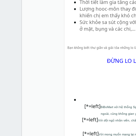
Thời tiết làm gia tăng 
Lượng hooc-môn thay đổi
khiến chị em thấy khó c
Sức khỏe sa sút cộng với
ở mặt, bụng và các chi,...
Bạn không biết thư giãn và giải tỏa những lo 
ĐỪNG LO L
[*=left]
BiBoMart với hệ thống S
ngoài, cùng không gian y
[*=left]
Với đội ngũ nhân viên, ch
[*=left]
​Với mong muốn mang lại m