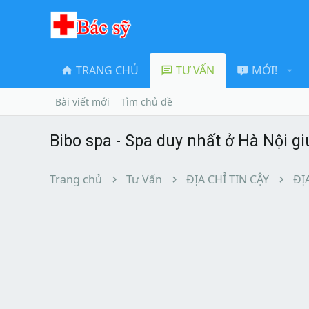
TRANG CHỦ
TƯ VẤN
MỚI!
Bài viết mới
Tìm chủ đề
Bibo spa - Spa duy nhất ở Hà Nội g
Trang chủ
Tư Vấn
ĐỊA CHỈ TIN CẬY
ĐỊ