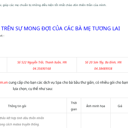
, giúp các mẹ chuẩn bị những điều kiện tốt nhất chào đón thiên thần của mình.
 TRÊN SỰ MONG ĐỢI CỦA CÁC BÀ MẸ TƯƠNG LAI
t :
Số 522 Nguyễn Trãi, Thanh Xuân, HN
Số 20 Sơn Tây, Ba Đình, HN
04.35690168
04.38489938
om.vn
cung cấp cho bạn các dịch vụ Spa cho bà bầu thư giãn, có nhiều gói cho bạn
lựa chọn, cụ thể như sau:
Thời
Thông tin gói
Ảnh minh họa
Giá
gian
thảo kết hợp tinh dầu thiên nhiên
hong cách matxa truyền thống.