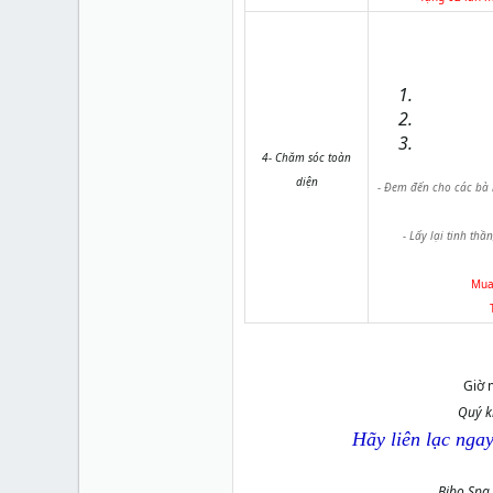
4- Chăm sóc toàn
diện
- Đem đến cho các bà 
- Lấy lại tinh th
Mua 
Giờ 
Quý kh
Hãy liên lạc ngay
Bibo Spa