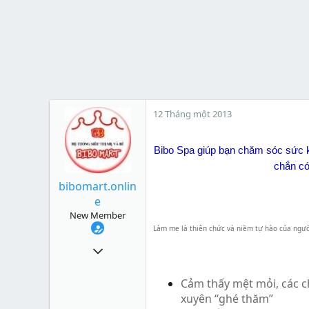
12 Tháng một 2013
Bibo Spa
giúp bạn chăm sóc sức k
chắn có
bibomart.onlin
e
New Member
Làm mẹ là thiên chức và niềm tự hào của người
3
0
Cảm thấy mệt mỏi, các 
1
xuyên “ghé thăm”
Xu
0