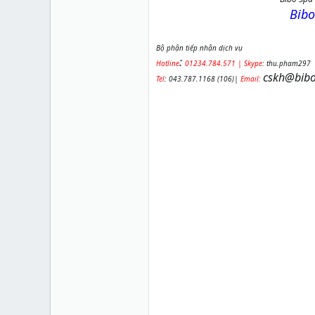
Bib
B
ộ ph
ận ti
ếp nh
ận d
ịch v
ụ
:
Hotli
ne
01234.784
.
571
| Skype
: thu.pham297
cskh@bibo
Tel
:
043.787.1168 (106)
|
Email: