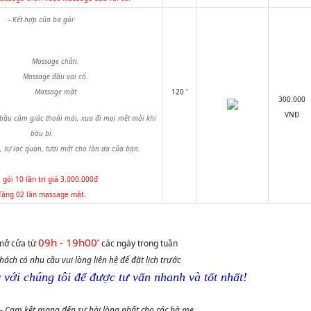
- Kết hợp của ba gói:
Massage chân.
Massage đầu vai cổ.
Massage mặt
120 '
300.000
VNĐ
bầu cảm giác thoải mái, xua đi mọi mệt mỏi khi
bầu bí.
ần, sự lạc quan, tươi mới cho làn da của bạn.
gói 10 lần trị giá 3.000.000đ
Tặng 02 lần massage mặt.
09h - 19h00’
mở cửa từ
các ngày trong tuần
ách có nhu cầu vui lòng liên hệ để đặt lịch trước
 với chúng tôi để được tư vấn nhanh và tốt nhất!
 - Cam kết mang đến sự hài lòng nhất cho các bà mẹ