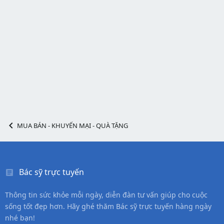
MUA BÁN - KHUYẾN MẠI - QUÀ TẶNG
Bác sỹ trực tuyến
Thông tin sức khỏe mỗi ngày, diễn đàn tư vấn giúp cho cuộc
sống tốt đẹp hơn. Hãy ghé thăm Bác sỹ trực tuyến hàng ngày
nhé bạn!