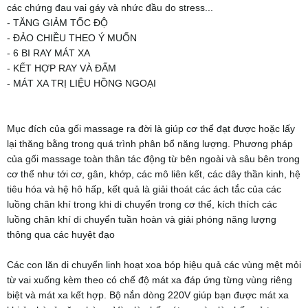
các chứng đau vai gáy và nhức đầu do stress...
- TĂNG GIẢM TỐC ĐỘ
- ĐẢO CHIỀU THEO Ý MUỐN
- 6 BI RAY MÁT XA
- KẾT HỢP RAY VÀ ĐẤM
- MÁT XA TRỊ LIỆU HỒNG NGOẠI
Mục đích của gối massage ra đời là giúp cơ thể đạt được hoặc lấy
lại thăng bằng trong quá trình phân bổ năng lượng. Phương pháp
của gối massage toàn thân tác động từ bên ngoài và sâu bên trong
cơ thể như tới cơ, gân, khớp, các mô liên kết, các dây thần kinh, hệ
tiêu hóa và hệ hô hấp, kết quả là giải thoát các ách tắc của các
luồng chân khí trong khi di chuyển trong cơ thể, kích thích các
luồng chân khí di chuyển tuần hoàn và giải phóng năng lượng
thông qua các huyệt đạo
Các con lăn di chuyển linh hoạt xoa bóp hiệu quả các vùng mệt mỏi
từ vai xuống kèm theo có chế độ mát xa đáp ứng từng vùng riêng
biệt và mát xa kết hợp. Bộ nắn dòng 220V giúp bạn được mát xa