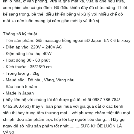
khi ở nhà, ở văn phòng. Vừa là ghế mát xa, vừa là ghế ngủ trưa,
xem phim cho cả gia đình. Bộ điều khiển đầy đủ chức năng. Thiết
kế sang trọng, bề thế, điều khiển bằng vi xử lý với nhiều chế độ
mát xa nên luôn mang lại cảm giác mới lạ và thú vị
Thông số kỷ thuật
- Tên sản phẩm: Gối massage hồng ngoại 5D Japan ENK 6 bi xoay
- Điện áp vào: 220V – 240V AC
- Điện năng tiêu thụ: 40W
- Hoạt động 30 - 60 phút
- Kích thước : 35*26*9 cm
- Trọng lượng : 2kg
- Maud sắc : Đỏ nâu, Vàng, Vàng nâu
- Bảo hành 5 năm
- Made in Japan
( hãy liên hệ với chúng tôi để được giá tốt nhất 0987.786.784/
0462.963.463) thay vì bạn phải mua với giá qua đắt ở các kênh
siêu thị hay trung tâm thương mại....với phương châm triệt tiêu mọi
chi phí đưa sản phẩm trực tiếp tới tay người tiêu dùng.... Hãy gọi
ngay để sở hữu sản phẩm tốt nhất..........SỨC KHỎE LUÔN LÀ
VÀNG