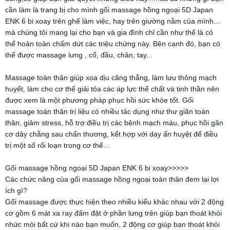
cần làm là trang bị cho mình gối massage hồng ngoại 5D Japan
ENK 6 bi xoay trên ghế làm việc, hay trên giường nằm của mình…
mà chúng tôi mang lại cho bạn và gia đình chỉ cần như thế là có
thể hoàn toàn chấm dứt các triệu chứng này. Bên cạnh đó, bạn có
thể được massage lưng , cổ, đầu, chân, tay...
Massage toàn thân giúp xoa dịu căng thẳng, làm lưu thông mạch
huyết, làm cho cơ thể giải tỏa các áp lực thể chất và tinh thần nên
được xem là một phương pháp phục hồi sức khỏe tốt. Gối
massage toàn thân trị liệu có nhiều tác dụng như thư giãn toàn
thân, giảm stress, hỗ trợ điều trị các bệnh mạch máu, phục hồi gân
cơ dây chằng sau chấn thương, kết hợp với day ấn huyệt để điều
trị một số rối loạn trong cơ thể…
Gối massage hồng ngoại 5D Japan ENK 6 bi xoay>>>>>
Các chức năng của gối massage hồng ngoại toàn thân đem lại lợi
ích gì?
Gối massage được thực hiện theo nhiều kiểu khác nhau với 2 động
cơ gồm 6 mát xa ray đấm đặt ở phần lưng trên giúp bạn thoát khỏi
nhức mỏi bất cứ khi nào bạn muốn, 2 động cơ giúp bạn thoát khỏi