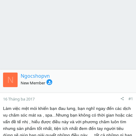
Ngocshopvn
N
New Member
#1
16 Tháng ba 2017
Làm việc mệt mỏi khiến bạn đau lưng, bạn nghĩ ngay đến các dịch
vụ chăm sóc mát xa , spa...Nhưng bạn không có thời gian hoặc các
vấn đề tế nhị , hiểu được điều này và với phương châm luôn tìm
nhưng sản phẩm tốt nhất, tiện ích nhất đem đến tay người tiêu
dùng,sẽ giúp bạn giải quyết những điều này......tất cả những gì bạn