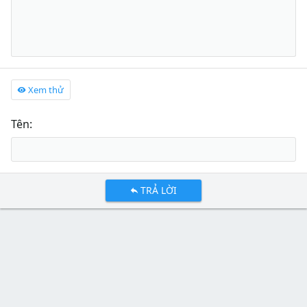
Xem thử
Tên
TRẢ LỜI