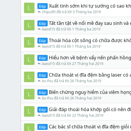
Xuất tinh sớm khi tự sướng có sao k
Đáp
L
chipu95
3 Tháng ba 2019
Tất tần tật về nổi mề đay sau sinh và
Đáp
L
laasd15
1 Tháng ba 2019
Thoái hóa cột sống có chữa được khôn
Đáp
L
laasd15
1 Tháng ba 2019
Hiểu hơn về bệnh vẩy nến phấn hồng 
Đáp
L
laasd15
27 Tháng hai 2019
Chữa thoát vị đĩa đệm bằng laser có 
Đáp
L
bs thu
26 Tháng hai 2019
Biến chứng nguy hiểm của viêm họn
Đáp
L
bs thu
26 Tháng hai 2019
Giải đáp thoái hóa khớp gối có nên đ
Đáp
L
laasd15
22 Tháng hai 2019
Các bác sĩ chữa thoát vị đĩa đệm giỏ
Đáp
L