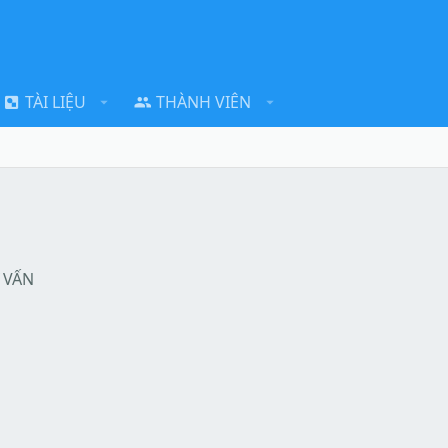
TÀI LIỆU
THÀNH VIÊN
 VẤN