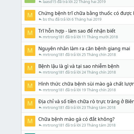
laasd15
22 Tháng hai 2019
Chứng bệnh trĩ chữa bằng thuốc có được
M
bs thu
6 Tháng hai 2019
Trĩ hỗn hợp - làm sao để nhận biết
M
mrtrong181
11 Tháng mười 2018
Nguyên nhân làm ra căn bệnh giang mai
M
mrtrong181
25 Tháng chín 2018
Bệnh lậu là gì và tại sao nhiễm bệnh
M
mrtrong181
24 Tháng chín 2018
Hình thức chữa bệnh sùi mào gà chất lượ
M
mrtrong181
19 Tháng chín 2018
Địa chỉ và số tiền chữa rò trực tràng ở Bi
M
mrtrong181
23 Tháng tám 2018
Chữa bệnh mào gà có đắt không?
M
mrtrong181
23 Tháng tám 2018