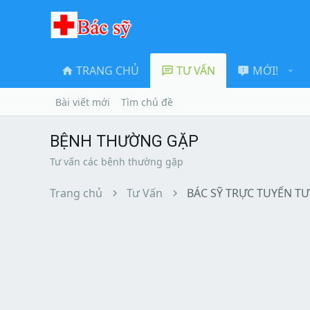
TRANG CHỦ
TƯ VẤN
MỚI!
Bài viết mới
Tìm chủ đề
BỆNH THƯỜNG GẶP
Tư vấn các bệnh thường gặp
Trang chủ
Tư Vấn
BÁC SỸ TRỰC TUYẾN TƯ