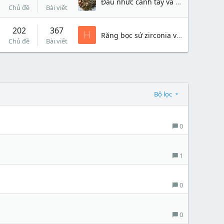
Đau nhức cánh tay và vai
Chủ đề
Bài viết
202
367
H
Răng bọc sứ zirconia và cercon loại nào tốt hơn?
Chủ đề
Bài viết
Bộ lọc
0
1
0
0