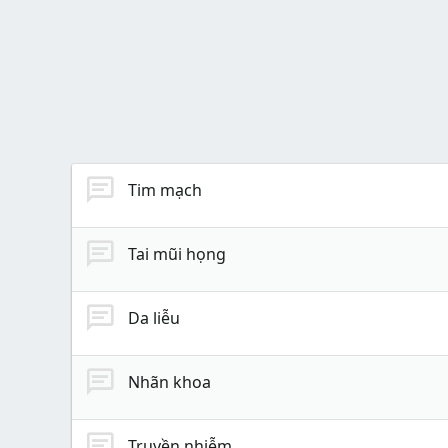
Tim mạch
Tai mũi họng
Da liễu
Nhãn khoa
Truyền nhiễm