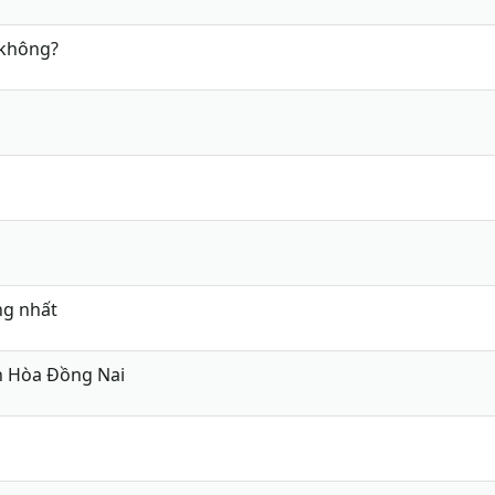
 không?
ng nhất
ên Hòa Đồng Nai