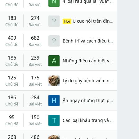
N
4 loại rau quả là "vua" thải độc và trẻ hóa: Bạn nên ăn để loại bỏ độc tố ra khỏi cơ thể?
Chủ đề
Bài viết
183
274
U cục nổi trên đỉnh đầu, hơi đau đau là bệnh gì?
Hỏi
Chủ đề
Bài viết
409
682
Bệnh trĩ và cách điều trị
Chủ đề
Bài viết
186
239
A
Những điều cần biết về bệnh viêm gan và số liệu thống kê đáng lo ngại
Chủ đề
Bài viết
125
175
Lý do gây bệnh viêm niệu đạo tại phái mạnh
Chủ đề
Bài viết
186
284
H
Ăn ngay những thực phẩm này để bảo vệ sức khỏe ngày nắng nóng, giảm thiểu nguy cơ đau đầu, chóng mặt
Chủ đề
Bài viết
95
150
T
Các loại khẩu trang và mặt nạ
Chủ đề
Bài viết
268
486