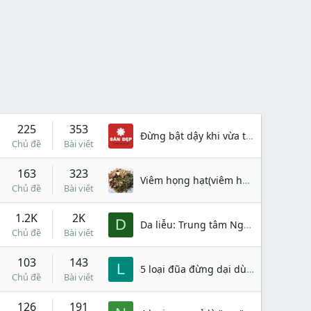
225
353
Đừng bật dậy khi vừa thức giấc để tránh tai biến máu não
Chủ đề
Bài viết
163
323
Viêm họng hạt(viêm họng mạn tính).
Chủ đề
Bài viết
1.2K
2K
D
Da liễu: Trung tâm Nghiên cứu và Ứng dụng Thuốc dân tộc với sứ mệnh chăm sóc và bảo vệ sức khỏe cộng đồng
Chủ đề
Bài viết
103
143
L
5 loại đũa đừng dại dùng kẻo rước bệnh cho cả nhà, nhiều người đang sử dụng mỗi ngày?
Chủ đề
Bài viết
126
191