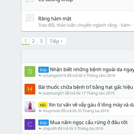
Răng hàm mặt
Trao đổi, thảo luận chuyên ngành răng - hàm -
1
2
3
Tiếp
Nhận biết những bệnh ngoài da ngay 
Đáp
S
schange2019
5 Tháng tám 2019
Bài thuốc chữa bệnh trĩ bằng hạt gấc hiệu
H
tuantung01
17 Tháng sáu 2019
Xin tư vấn về vẩy gàu ở lông mày và d
Hỏi
thuymole
20 Tháng ba 2019
Mua nấm ngọc cẩu rừng ở đâu tốt
Đáp
C
chipu95
3 Tháng ba 2019