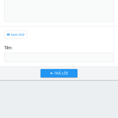
Xem thử
Tên
TRẢ LỜI