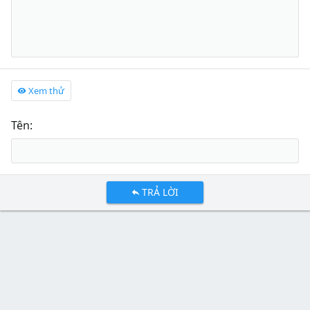
Xem thử
Tên
TRẢ LỜI