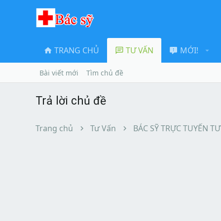
TRANG CHỦ
TƯ VẤN
MỚI!
Bài viết mới
Tìm chủ đề
Trả lời chủ đề
Trang chủ
Tư Vấn
BÁC SỸ TRỰC TUYẾN TƯ