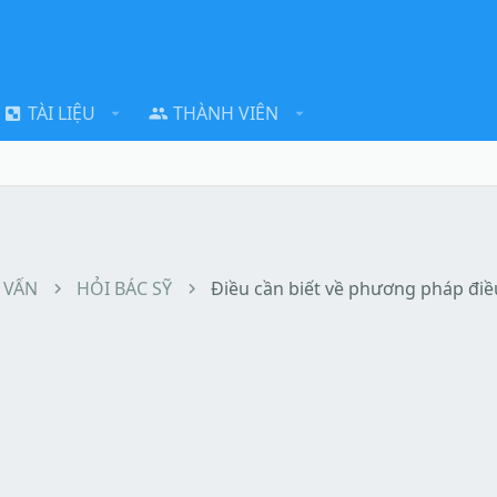
TÀI LIỆU
THÀNH VIÊN
 VẤN
HỎI BÁC SỸ