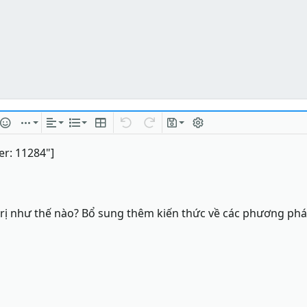
 kết
 hình ảnh
ặt cười
Chèn
Căn lề
Danh sách
Insert table
Quay lại
Làm lại
Bản thảo
Bật/tắt BB code
r: 11284"]
 trị như thế nào? Bổ sung thêm kiến thức về các phương phá