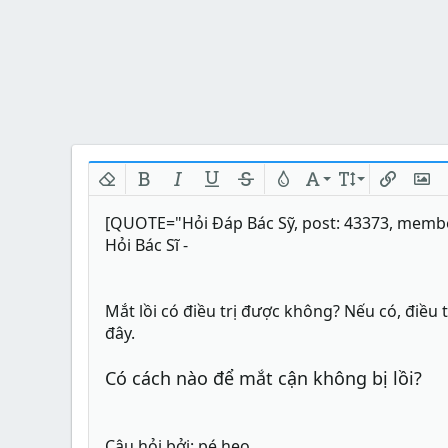
Xóa định dạng
In đậm
In nghiêng
Gạch chân
Gạch ngang
Màu chữ
Phông chữ
Kích thước
Chèn liên
Chèn
M
[QUOTE="Hỏi Đáp Bác Sỹ, post: 43373, membe
Hỏi Bác Sĩ -
Mắt lồi có điều trị được không? Nếu có, điều
đây.
Có cách nào để mắt cận không bị lồi?
Câu hỏi bởi: pé heo