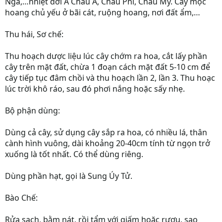
Nga,…nhiệt đới Á Châu Á, Châu Phi, Châu Mỹ. Cây mọc
hoang chủ yếu ở bãi cát, ruộng hoang, nơi đất ẩm,…
Thu hái, Sơ chế:
Thu hoạch dược liệu lúc cây chớm ra hoa, cắt lấy phần
cây trên mặt đất, chừa 1 đoạn cách mặt đất 5-10 cm để
cây tiếp tục đâm chồi và thu hoạch lần 2, lần 3. Thu hoạc
lúc trời khô ráo, sau đó phơi nắng hoặc sấy nhẹ.
Bộ phận dùng:
Dùng cả cây, sử dụng cây sắp ra hoa, có nhiều lá, thân
cành hình vuông, dài khoảng 20-40cm tính từ ngọn trở
xuống là tốt nhất. Có thể dùng riêng.
Dùng phần hạt, gọi là Sung Úy Tử.
Bào Chế:
Rửa sạch, bằm nát, rồi tẩm với giấm hoặc rượu, sao