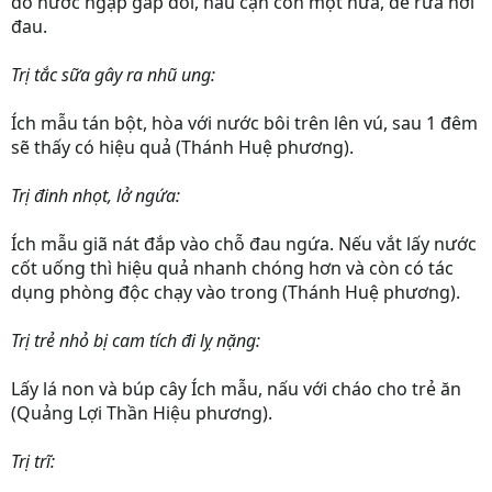
đổ nước ngập gấp đôi, nấu cạn còn một nửa, để rửa nơi
đau.
Trị tắc sữa gây ra nhũ ung:
Ích mẫu tán bột, hòa với nước bôi trên lên vú, sau 1 đêm
sẽ thấy có hiệu quả (Thánh Huệ phương).
Trị đinh nhọt, lở ngứa:
Ích mẫu giã nát đắp vào chỗ đau ngứa. Nếu vắt lấy nước
cốt uống thì hiệu quả nhanh chóng hơn và còn có tác
dụng phòng độc chạy vào trong (Thánh Huệ phương).
Trị trẻ nhỏ bị cam tích đi lỵ nặng:
Lấy lá non và búp cây Ích mẫu, nấu với cháo cho trẻ ăn
(Quảng Lợi Thần Hiệu phương).
Trị trĩ: