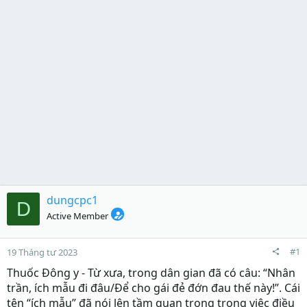
dungcpc1
D
Active Member
#1
19 Tháng tư 2023
Thuốc Đông y -
Từ xưa, trong dân gian đã có câu: “Nhân
trần, ích mẫu đi đâu/Để cho gái đẻ đớn đau thế này!”. Cái
tên “ích mẫu” đã nói lên tầm quan trọng trong việc điều