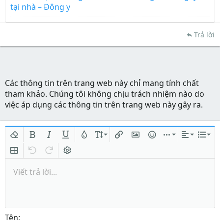
tại nhà – Đông y
Trả lời
Các thông tin trên trang web này chỉ mang tính chất
tham khảo. Chúng tôi không chịu trách nhiệm nào do
việc áp dụng các thông tin trên trang web này gây ra.
Xóa định dạng
In đậm
In nghiêng
Gạch chân
Màu chữ
Kích thước
Chèn liên kết
Chèn hình ảnh
Mặt cười
Chèn
Căn lề
Danh
Insert table
Quay lại
Làm lại
Bật/tắt BB code
Viết trả lời...
Tên