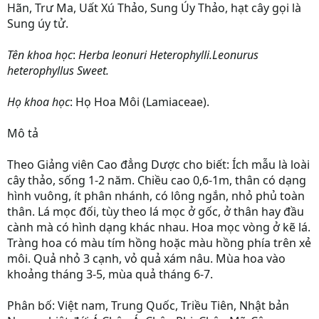
Hãn, Trư Ma, Uất Xú Thảo, Sung Úy Thảo, hạt cây gọi là
Sung úy tử.
Tên khoa học
:
Herba leonuri Heterophylli.Leonurus
heterophyllus Sweet.
Họ khoa học
: Họ Hoa Môi (Lamiaceae).
Mô tả
Theo Giảng viên
Cao đẳng Dược
cho biết: Ích mẫu là loài
cây thảo, sống 1-2 năm. Chiều cao 0,6-1m, thân có dạng
hình vuông, ít phân nhánh, có lông ngắn, nhỏ phủ toàn
thân. Lá mọc đối, tùy theo lá mọc ở gốc, ở thân hay đầu
cành mà có hình dạng khác nhau. Hoa mọc vòng ở kẽ lá.
Tràng hoa có màu tím hồng hoặc màu hồng phía trên xẻ
môi. Quả nhỏ 3 cạnh, vỏ quả xám nâu. Mùa hoa vào
khoảng tháng 3-5, mùa quả tháng 6-7.
Phân bố: Việt nam, Trung Quốc, Triều Tiên, Nhật bản