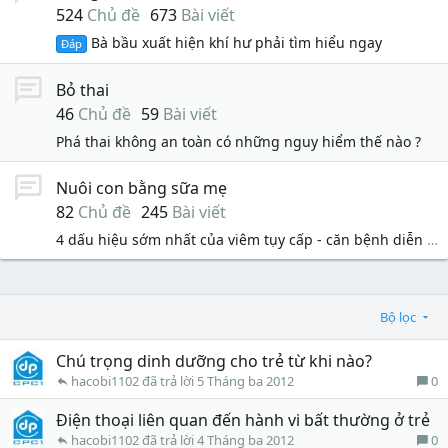
524
Chủ đề
673
Bài viết
Bà bầu xuất hiện khí hư phải tìm hiểu ngay
Đáp
Bỏ thai
46
Chủ đề
59
Bài viết
Phá thai không an toàn có những nguy hiểm thế nào ?
Nuôi con bằng sữa mẹ
82
Chủ đề
245
Bài viết
4 dấu hiệu sớm nhất của viêm tụy cấp - căn bệnh diễn biến nhanh và rất nguy hiểm?
Bộ lọc
Chú trọng dinh dưỡng cho trẻ từ khi nào?
0
hacobi1102
5 Tháng ba 2012
Điện thoại liên quan đến hành vi bất thường ở trẻ
0
hacobi1102
4 Tháng ba 2012