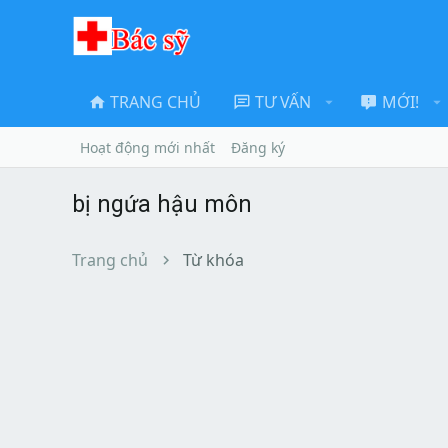
TRANG CHỦ
TƯ VẤN
MỚI!
Hoạt động mới nhất
Đăng ký
bị ngứa hậu môn
Trang chủ
Từ khóa