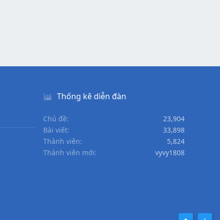
Thống kê diễn đàn
Chủ đề
23,904
Bài viết
33,898
Thành viên
5,824
Thành viên mới
vyvy1808