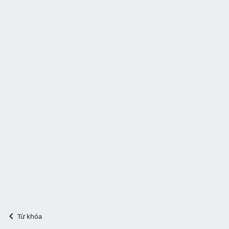
Từ khóa