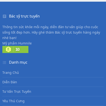
Bác sỹ trực tuyến
Thông tin sức khỏe mỗi ngày, diễn đàn tư vấn giúp cho cuộc
sống tốt đẹp hơn. Hãy ghé thăm Bác sỹ trực tuyến hàng ngày
nhé bạn!
Mỹ phẩm Humnile
10
Danh mục
Trang Chủ
Diễn Đàn
Tư Vấn Trực Tuyến
Yêu Thú Cưng