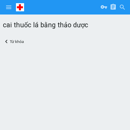
cai thuốc lá bằng thảo dược
Từ khóa