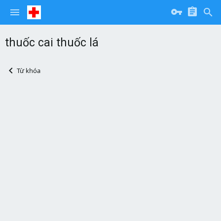
thuốc cai thuốc lá
Từ khóa