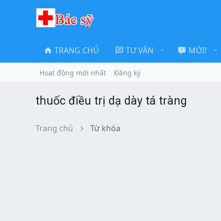
TRANG CHỦ
TƯ VẤN
MỚI!
Hoạt động mới nhất
Đăng ký
thuốc điều trị dạ dày tá tràng
Trang chủ
Từ khóa