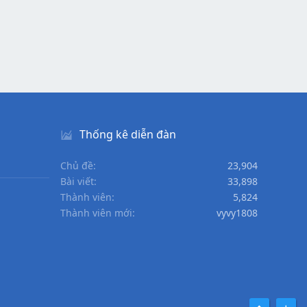
Thống kê diễn đàn
Chủ đề
23,904
Bài viết
33,898
Thành viên
5,824
Thành viên mới
vyvy1808