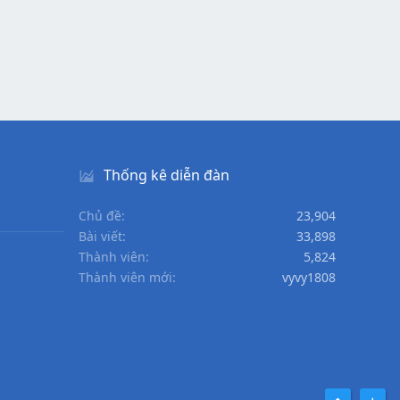
Thống kê diễn đàn
Chủ đề
23,904
Bài viết
33,898
Thành viên
5,824
Thành viên mới
vyvy1808