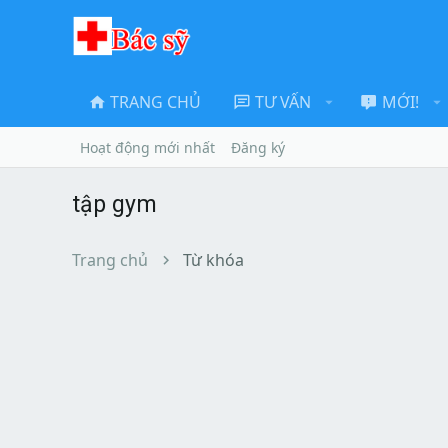
TRANG CHỦ
TƯ VẤN
MỚI!
Hoạt động mới nhất
Đăng ký
tập gym
Trang chủ
Từ khóa