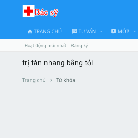
TRANG CHỦ
TƯ VẤN
MỚI!
Hoạt động mới nhất
Đăng ký
trị tàn nhang bằng tỏi
Trang chủ
Từ khóa