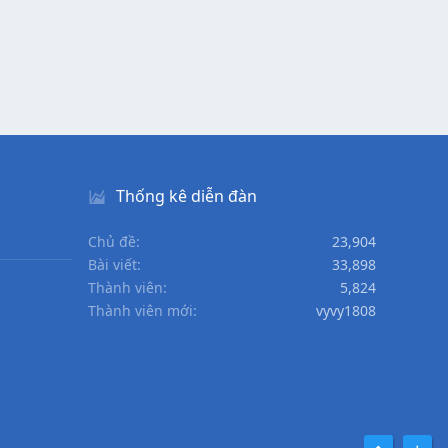
Thống kê diễn đàn
Chủ đề
23,904
Bài viết
33,898
Thành viên
5,824
Thành viên mới
vyvy1808