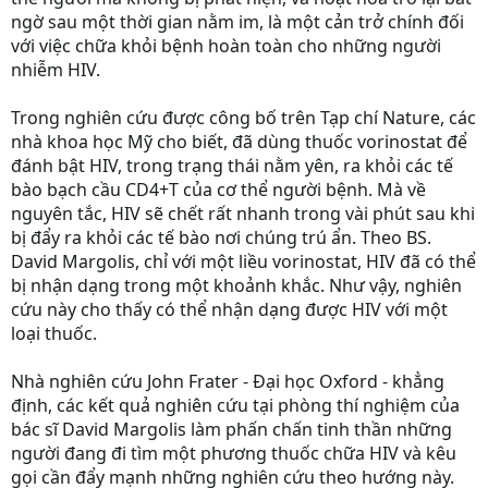
ngờ sau một thời gian nằm im, là một cản trở chính đối
với việc chữa khỏi bệnh hoàn toàn cho những người
nhiễm HIV.
Trong nghiên cứu được công bố trên Tạp chí Nature, các
nhà khoa học Mỹ cho biết, đã dùng thuốc vorinostat để
đánh bật HIV, trong trạng thái nằm yên, ra khỏi các tế
bào bạch cầu CD4+T của cơ thể người bệnh. Mà về
nguyên tắc, HIV sẽ chết rất nhanh trong vài phút sau khi
bị đẩy ra khỏi các tế bào nơi chúng trú ẩn. Theo BS.
David Margolis, chỉ với một liều vorinostat, HIV đã có thể
bị nhận dạng trong một khoảnh khắc. Như vậy, nghiên
cứu này cho thấy có thể nhận dạng được HIV với một
loại thuốc.
Nhà nghiên cứu John Frater - Đại học Oxford - khẳng
định, các kết quả nghiên cứu tại phòng thí nghiệm của
bác sĩ David Margolis làm phấn chấn tinh thần những
người đang đi tìm một phương thuốc chữa HIV và kêu
gọi cần đẩy mạnh những nghiên cứu theo hướng này.