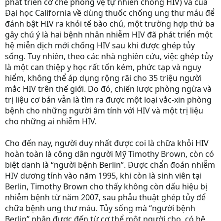
phát triển cơ chế phòng vệ tự nhiên chống HIV) và của
Đại học California về dùng thuốc chống ung thư máu để
đánh bật HIV ra khỏi tế bào chủ, một trường hợp thứ ba
gây chú ý là hai bệnh nhân nhiễm HIV đã phát triển một
hệ miễn dịch mới chống HIV sau khi được ghép tủy
sống. Tuy nhiên, theo các nhà nghiên cứu, việc ghép tủy
là một can thiệp y học rất tốn kém, phức tạp và nguy
hiểm, không thể áp dụng rộng rãi cho 35 triệu người
mắc HIV trên thế giới. Do đó, chiến lược phòng ngừa và
trị liệu cơ bản vẫn là tìm ra được một loại vắc-xin phòng
bệnh cho những người âm tính với HIV và một trị liệu
cho những ai nhiễm HIV.
Cho đến nay, người duy nhất được coi là chữa khỏi HIV
hoàn toàn là công dân người Mỹ Timothy Brown, còn có
biệt danh là “người bệnh Berlin”. Được chẩn đoán nhiễm
HIV dương tính vào năm 1995, khi còn là sinh viên tại
Berlin, Timothy Brown cho thấy không còn dấu hiệu bị
nhiễm bệnh từ năm 2007, sau phẫu thuật ghép tủy để
chữa bệnh ung thư máu. Tủy sống mà “người bệnh
Berlin” nhận được đến từ cơ thể một người cho, có hệ