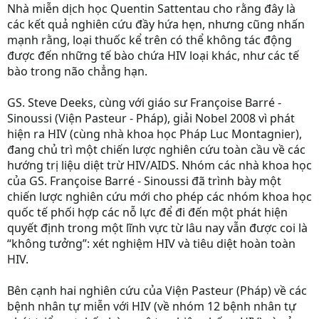
Nhà miễn dịch học Quentin Sattentau cho rằng đây là
các kết quả nghiên cứu đầy hứa hẹn, nhưng cũng nhấn
mạnh rằng, loại thuốc kể trên có thể không tác động
được đến những tế bào chứa HIV loại khác, như các tế
bào trong não chẳng hạn.
GS. Steve Deeks, cùng với giáo sư Françoise Barré -
Sinoussi (Viện Pasteur - Pháp), giải Nobel 2008 vì phát
hiện ra HIV (cùng nhà khoa học Pháp Luc Montagnier),
đang chủ trì một chiến lược nghiên cứu toàn cầu về các
hướng trị liệu diệt trừ HIV/AIDS. Nhóm các nhà khoa học
của GS. Françoise Barré - Sinoussi đã trình bày một
chiến lược nghiên cứu mới cho phép các nhóm khoa học
quốc tế phối hợp các nỗ lực để đi đến một phát hiện
quyết định trong một lĩnh vực từ lâu nay vẫn được coi là
“không tưởng”: xét nghiệm HIV và tiêu diệt hoàn toàn
HIV.
Bên cạnh hai nghiên cứu của Viện Pasteur (Pháp) về các
bệnh nhân tự miễn với HIV (về nhóm 12 bệnh nhân tự