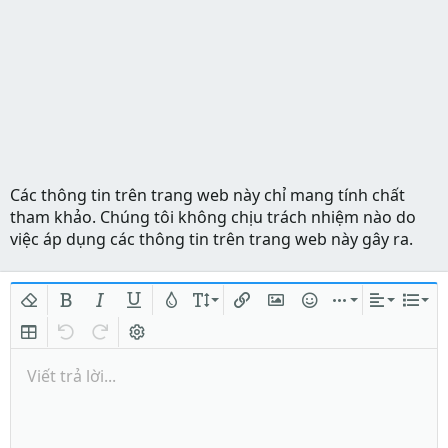
Các thông tin trên trang web này chỉ mang tính chất
tham khảo. Chúng tôi không chịu trách nhiệm nào do
việc áp dụng các thông tin trên trang web này gây ra.
Xóa định dạng
In đậm
In nghiêng
Gạch chân
Màu chữ
Kích thước
Chèn liên kết
Chèn hình ảnh
Mặt cười
Chèn
Căn lề
Danh
Insert table
Quay lại
Làm lại
Bật/tắt BB code
Viết trả lời...