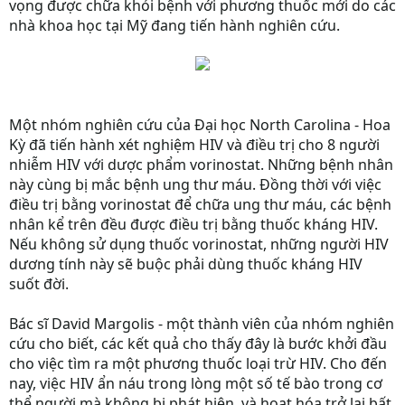
vọng được chữa khỏi bệnh với phương thuốc mới do các
nhà khoa học tại Mỹ đang tiến hành nghiên cứu.
Một nhóm nghiên cứu của Đại học North Carolina - Hoa
Kỳ đã tiến hành xét nghiệm HIV và điều trị cho 8 người
nhiễm HIV với dược phẩm vorinostat. Những bệnh nhân
này cùng bị mắc bệnh ung thư máu. Đồng thời với việc
điều trị bằng vorinostat để chữa ung thư máu, các bệnh
nhân kể trên đều được điều trị bằng thuốc kháng HIV.
Nếu không sử dụng thuốc vorinostat, những người HIV
dương tính này sẽ buộc phải dùng thuốc kháng HIV
suốt đời.
Bác sĩ David Margolis - một thành viên của nhóm nghiên
cứu cho biết, các kết quả cho thấy đây là bước khởi đầu
cho việc tìm ra một phương thuốc loại trừ HIV. Cho đến
nay, việc HIV ẩn náu trong lòng một số tế bào trong cơ
thể người mà không bị phát hiện, và hoạt hóa trở lại bất