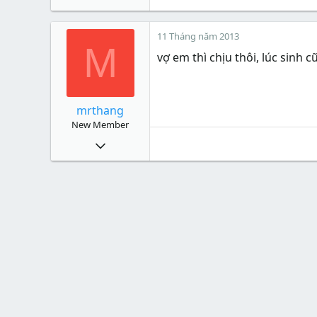
0
1
11 Tháng năm 2013
M
Xu
0
vợ em thì chịu thôi, lúc sinh 
mrthang
New Member
15
2
3
Xu
0