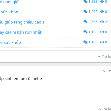
i nam giới
1,383
0
 sức khỏe
1,666
0
ểu giúp tăng chiều cao ạ
2,535
2
ay cả khi bận rộn nhất
1,138
0
ho sức khỏe
1,100
0
Trả lờ
#
sắp sinh em bé rồi hehe
Trả lờ