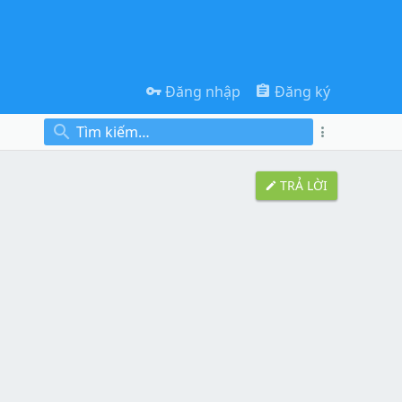
Đăng nhập
Đăng ký
TRẢ LỜI