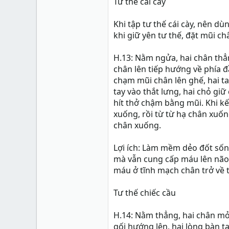
Tư thế cái cày
Khi tập tư thế cái cày, nên d
khi giữ yên tư thế, đặt mũi c
H.13: Nằm ngửa, hai chân thẳ
chân lên tiếp hướng về phía 
chạm mũi chân lên ghế, hai ta
tay vào thắt lưng, hai chỏ gi
hít thở chậm bằng mũi. Khi kết
xuống, rồi từ từ hạ chân xuốn
chân xuống.
Lợi ích: Làm mềm dẻo đốt sốn
mà vẫn cung cấp máu lên não.
máu ở tĩnh mạch chân trở về 
Tư thế chiếc cầu
H.14: Nằm thẳng, hai chân mở 
gối hướng lên, hai lòng bàn t