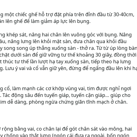
ùng một chiếc ghế hỗ trợ đặt phía trên đỉnh đầu từ 30-40cm,
hân lên ghế để làm giảm áp lực lên bụng.
ng khép sát, nâng hai chân lên vuông góc với bụng. Nâng
đầu, nâng lưng lên khỏi mặt sàn, đưa chân qua khỏi đầu
y song song úp thẳng xuống sàn - thở ra. Từ từ úp lòng bà
ữ chặt dưới sàn để giữ vững tư thế khoảng 30 giây, đồng thời
 thúc tư thế lần lượt hạ tay xuống sàn, tiếp theo hạ lưng
g. Lưu ý vai và cổ vẫn giữ yên, đừng để ngẩng đầu lên khi h
g cổ, làm mạnh các cơ khớp vùng vai, tim được nghỉ ngơi
 Tác động sâu đến tuyến giáp, tuyến cận giáp… giúp cho
tim dễ dàng, phòng ngừa chứng giãn tĩnh mạch ở chân.
rộng bằng vai, co chân lại để gót chân sát vào mông, hai
ay chống vào thắt lưng (ngón cái đưa ra ngoài, bốn ngón