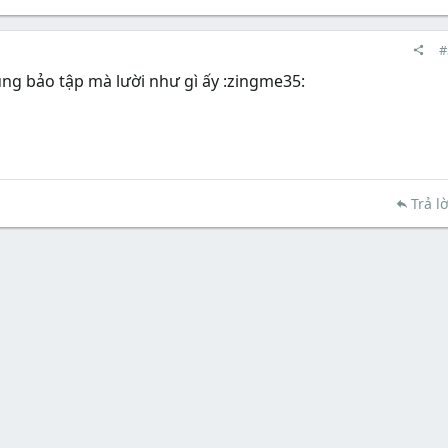
#
cũng bảo tập mà lười như gì ấy :zingme35:
Trả lờ