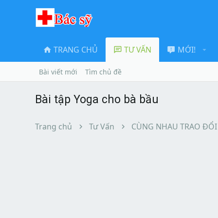
TRANG CHỦ
TƯ VẤN
MỚI!
Bài viết mới
Tìm chủ đề
Bài tập Yoga cho bà bầu
Trang chủ
Tư Vấn
CÙNG NHAU TRAO ĐỔI