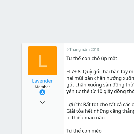
9 Tháng năm 2013
L
Tư thế con chó úp mặt
H.7+ 8: Quỳ gối, hai bàn tay 
hai mũi bàn chân hướng xuống 
Lavender
gót chân xuống sàn đồng thời 
Member
yên tư thế từ 10 giây đồng thờ
145
Lợi ích: Rất tốt cho tất cả các
5
Giải tỏa hết những căng thẳn
bị thiếu máu não.
18
Xu
0
Tư thế con mèo