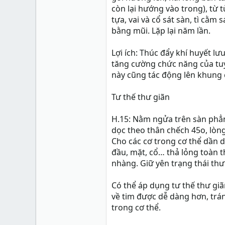
còn lại hướng vào trong), từ
tựa, vai và cổ sát sàn, tì cằm 
bằng mũi. Lặp lại năm lần.
Lợi ích: Thúc đẩy khí huyết l
tăng cường chức năng của tuy
này cũng tác động lên khung
Tư thế thư giãn
H.15: Nằm ngửa trên sàn phẳng
dọc theo thân chếch 45o, lòng
Cho các cơ trong cơ thể dần dầ
đầu, mặt, cổ… thả lỏng toàn t
nhàng. Giữ yên trạng thái thư
Có thể áp dụng tư thế thư gi
về tim được dễ dàng hơn, trá
trong cơ thể.