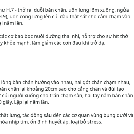
hư H.7 - thở ra, duỗi bàn chân, uốn lưng lõm xuống, ngửa
(H.9), uốn cong lưng lên cúi đầu thật sát cho cằm chạm vào
ại năm lần.
các cơ bao bọc nuôi dưỡng thai nhi, hỗ trợ cho sự hít thở
ấy khỏe mạnh, làm giảm các cơn đau khi trở dạ.
, lòng bàn chân hướng vào nhau, hai gót chân chạm nhau,
ùi bàn chân lại khoảng 20cm sao cho cẳng chân và đùi tạo
 từ cúi người xuống cho trán chạm sàn, hai tay nắm bàn chân 
 giây. Lặp lại năm lần.
 thắt lưng, tác động sâu đến các cơ quan vùng bụng dưới và
òa nhịp tim, ổn định huyết áp, loại bỏ stress.