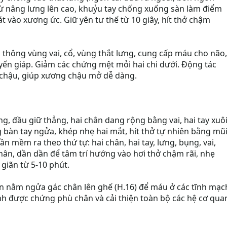
 từ nâng lưng lên cao, khuỷu tay chống xuống sàn làm điểm
sát vào xương ức. Giữ yên tư thế từ 10 giây, hít thở chậm
ưu thông vùng vai, cổ, vùng thắt lưng, cung cấp máu cho não,
ến giáp. Giảm các chứng mệt mỏi hai chi dưới. Động tác
 chậu, giúp xương chậu mở dễ dàng.
, đầu giữ thẳng, hai chân dang rộng bằng vai, hai tay xuô
 bàn tay ngửa, khép nhẹ hai mắt, hít thở tự nhiên bằng mũi
n mềm ra theo thứ tự: hai chân, hai tay, lưng, bụng, vai,
hân, dần dần để tâm trí hướng vào hơi thở chậm rãi, nhẹ
 giãn từ 5-10 phút.
ãn nằm ngửa gác chân lên ghế (H.16) để máu ở các tĩnh mạc
nh được chứng phù chân và cải thiện toàn bộ các hệ cơ qua