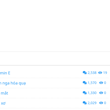
amin E
2,538
19
ên nga hóa quạ
1,570
0
” mắt
1,330
0
 xơ
2,029
0