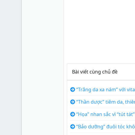
Bài viết cùng chủ đề
“Trắng da xa nám” với vit
“Thần dược” tiêm da, thi
“Họa” nhan sắc vì “tút tát
“Bảo dưỡng” đuôi tóc khô