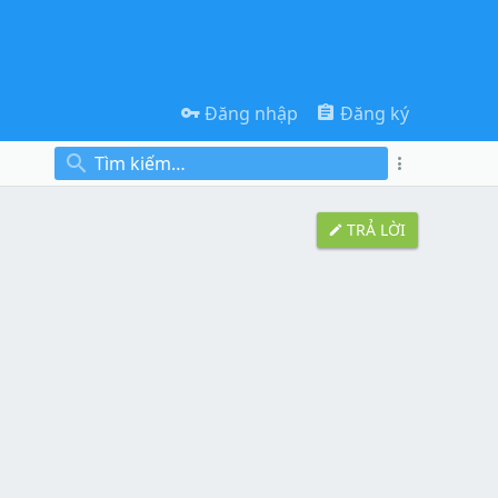
Đăng nhập
Đăng ký
TRẢ LỜI