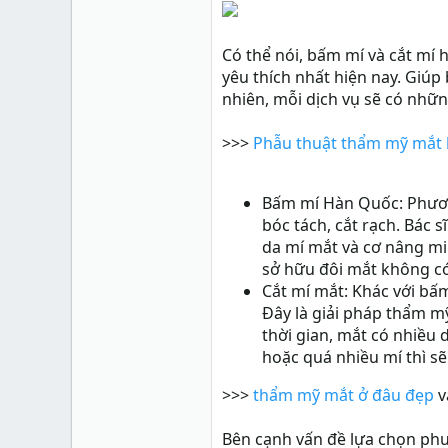
Xu
0
Có thể nói, bấm mí và cắt m
yêu thích nhất hiện nay. Giúp 
nhiên, mỗi dịch vụ sẽ có nhữ
>>>
Phẫu thuật thẩm mỹ mắt 
Bấm mí Hàn Quốc: Phươ
bóc tách, cắt rạch. Bác s
da mí mắt và cơ nâng mi
sở hữu đôi mắt không có
Cắt mí mắt: Khác với bấm
Đây là giải pháp thẩm 
thời gian, mắt có nhiều
hoặc quá nhiều mí thì sẽ
>>>
thẩm mỹ mắt ở đâu đẹp
v
Bên cạnh vấn đề lựa chọn ph