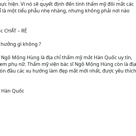
hực hiện. Vì nó sẽ quyết định đến tính thẩm mỹ đôi mắt các
chỉ là một tiểu phẫu nhẹ nhàng, nhưng không phải nơi nào
c CHẤT – RẺ
 hưởng gì không ?
ĩ Ngô Mộng Hùng là địa chỉ thẩm mỹ mắt Hàn Quốc uy tín,
em phụ nữ. Thẩm mỹ viện bác sĩ Ngô Mộng Hùng còn là đị
́n đầu các xu hướng làm đẹp mắt mới nhất, được yêu thíc
 Hàn Quốc