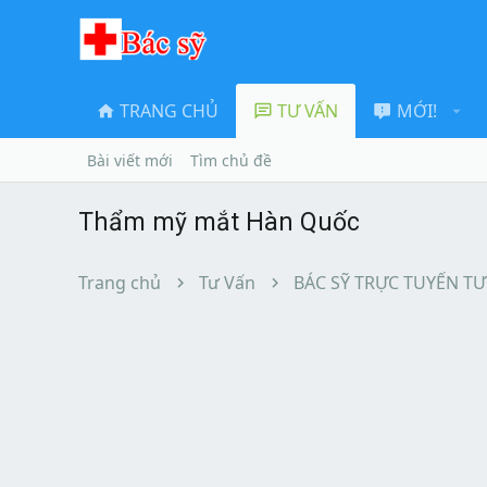
TRANG CHỦ
TƯ VẤN
MỚI!
Bài viết mới
Tìm chủ đề
Thẩm mỹ mắt Hàn Quốc
Trang chủ
Tư Vấn
BÁC SỸ TRỰC TUYẾN TƯ