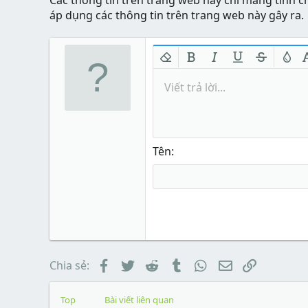
Các thông tin trên trang web này chỉ mang tính c
áp dụng các thông tin trên trang web này gây ra.
Xóa định dạng
In đậm
In nghiêng
Gạch chân
Gạch nga
Màu 
Viết trả lời...
Tên
Facebook
Twitter
Reddit
Tumblr
WhatsApp
Email
Link
Chia sẻ:
Top
Bài viết liên quan