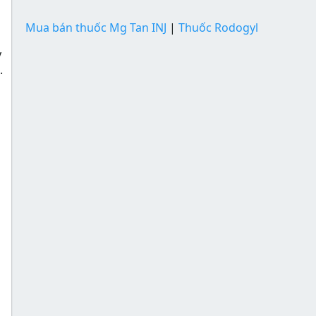
Mua bán thuốc Mg Tan INJ
|
Thuốc Rodogyl
y
.
õ