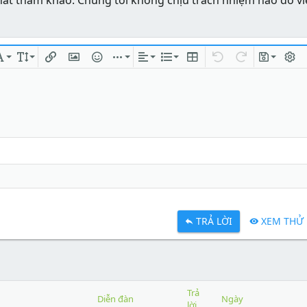
hất tham khảo. Chúng tôi không chịu trách nhiệm nào do vi
ng
chữ
Phông chữ
Kích thước
Chèn liên kết
Chèn hình ảnh
Mặt cười
Chèn
Căn lề
Danh sách
Insert table
Quay lại
Làm lại
Bản thả
Bật/t
TRẢ LỜI
XEM THỬ
Trả
Diễn đàn
Ngày
lời