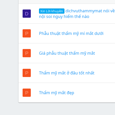
dichvuthammymat nói về
Xin Lời khuyên
D
nội soi nguy hiểm thế nào
Phẫu thuật thẩm mỹ mí mắt dưới
P
Giá phẫu thuật thẩm mỹ mắt
P
Thẩm mỹ mắt ở đâu tốt nhất
P
Thẩm mỹ mắt đẹp
P