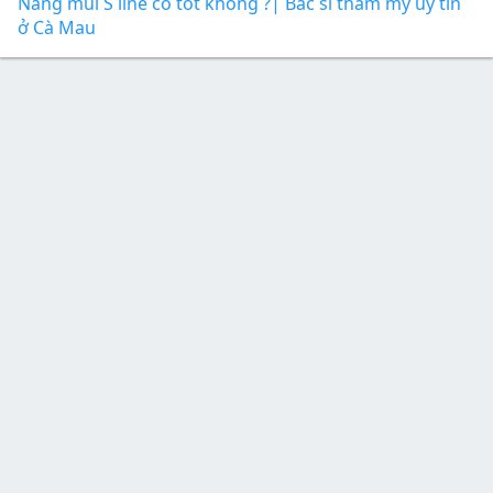
Nâng múi S line có tốt không ?| Bác sĩ thẩm mỹ uy tín
ở Cà Mau