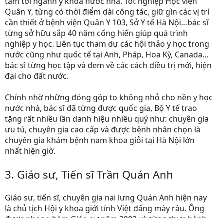
tâm tới ngành y khoa nước nhà. Tốt nghiệp Học viện
Quân Y, từng có thời điểm dài công tác, giữ gìn các vị trí
cần thiết ở bệnh viện Quân Y 103, Sở Y tế Hà Nội…bác sĩ
từng sở hữu sắp 40 năm cống hiến giúp quá trình
nghiệp y học. Liên tục tham dự các hội thảo y học trong
nước cũng như quốc tế tại Anh, Pháp, Hoa Kỳ, Canada…
bác sĩ từng học tập và đem về các cách điều trị mới, hiện
đại cho đất nước.
Chính nhờ những đóng góp to không nhỏ cho nền y học
nước nhà, bác sĩ đã từng được quốc gia, Bộ Y tế trao
tặng rất nhiều lần danh hiệu nhiều quý như: chuyên gia
ưu tú, chuyên gia cao cấp và được bệnh nhân chọn là
chuyên gia khám bệnh nam khoa giỏi tại Hà Nội lớn
nhất hiện giờ.
3. Giáo sư, Tiến sĩ Trần Quán Anh
Giáo sư, tiến sĩ, chuyên gia nai lưng Quán Anh hiện nay
là chủ tịch Hội y khoa giới tính Việt đấng mày râu. Ông