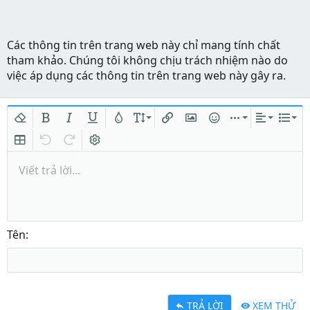
Các thông tin trên trang web này chỉ mang tính chất
tham khảo. Chúng tôi không chịu trách nhiệm nào do
việc áp dụng các thông tin trên trang web này gây ra.
Xóa định dạng
In đậm
In nghiêng
Gạch chân
Màu chữ
Kích thước
Chèn liên kết
Chèn hình ảnh
Mặt cười
Chèn
Căn lề
Danh
Insert table
Quay lại
Làm lại
Bật/tắt BB code
Viết trả lời...
Tên
TRẢ LỜI
XEM THỬ