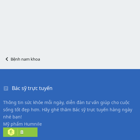
Bệnh nam khoa
Bác sỹ trực tuyến
Thông tin sức khỏe mỗi ngày, diễn đàn tư vấn giúp cho cuộc
sống tốt đẹp hơn. Hãy ghé thăm Bác sỹ trực tuyến hàng ngày
nhé bạn!
Mỹ phẩm Humnile
8