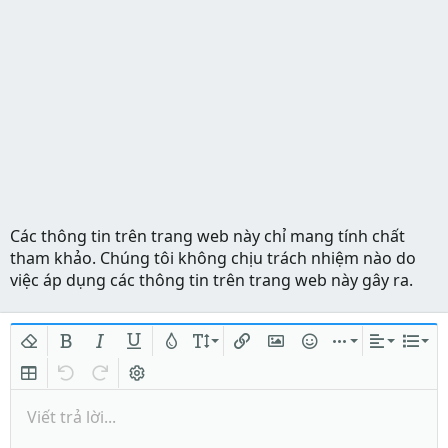
Các thông tin trên trang web này chỉ mang tính chất
tham khảo. Chúng tôi không chịu trách nhiệm nào do
việc áp dụng các thông tin trên trang web này gây ra.
Xóa định dạng
In đậm
In nghiêng
Gạch chân
Màu chữ
Kích thước
Chèn liên kết
Chèn hình ảnh
Mặt cười
Chèn
Căn lề
Danh
Insert table
Quay lại
Làm lại
Bật/tắt BB code
Viết trả lời...