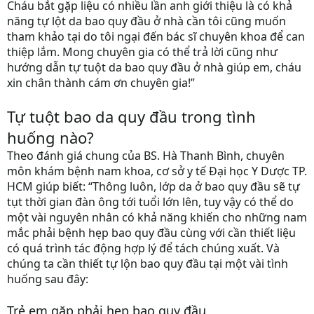
Cháu bắt gặp liệu có nhiều lần anh giới thiệu là có khả
năng tự lột da bao quy đầu ở nhà cần tôi cũng muốn
tham khảo tại do tôi ngại đến bác sĩ chuyên khoa để can
thiệp lắm. Mong chuyên gia có thể trả lời cũng như
hướng dẫn tự tuột da bao quy đầu ở nhà giúp em, cháu
xin chân thành cám ơn chuyên gia!”
Tự tuột bao da quy đầu trong tình
huống nào?
Theo đánh giá chung của BS. Hà Thanh Bình, chuyên
môn khám bệnh nam khoa, cơ sở y tế Đại học Y Dược TP.
HCM giúp biết: “Thông luôn, lớp da ở bao quy đầu sẽ tự
tụt thời gian đàn ông tới tuổi lớn lên, tuy vậy có thể do
một vài nguyên nhân có khả năng khiến cho những nam
mắc phải bệnh hẹp bao quy đầu cùng với cần thiết liệu
có quá trình tác động hợp lý để tách chúng xuất. Và
chúng ta cần thiết tự lộn bao quy đầu tại một vài tình
huống sau đây:
Trẻ em gặp phải hẹp bao quy đầu