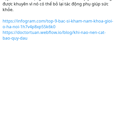
được khuyên vì nó có thể bỏ lại tác động phụ giúp sức
khỏe.
https://infogram.com/top-9-bac-si-kham-nam-khoa-gioi-
o-ha-noi-1h7v4p8xp55k6k0
https://doctortuan.webflow.io/blog/khi-nao-nen-cat-
bao-quy-dau