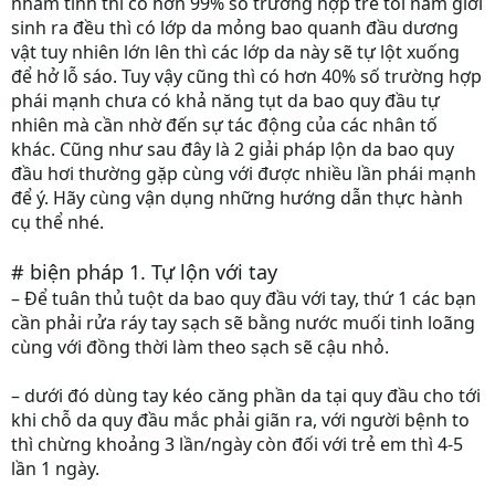
nhẩm tính thì có hơn 99% số trường hợp trẻ tôi nam giới
sinh ra đều thì có lớp da mỏng bao quanh đầu dương
vật tuy nhiên lớn lên thì các lớp da này sẽ tự lột xuống
để hở lỗ sáo. Tuy vậy cũng thì có hơn 40% số trường hợp
phái mạnh chưa có khả năng tụt da bao quy đầu tự
nhiên mà cần nhờ đến sự tác động của các nhân tố
khác. Cũng như sau đây là 2 giải pháp lộn da bao quy
đầu hơi thường gặp cùng với được nhiều lần phái mạnh
để ý. Hãy cùng vận dụng những hướng dẫn thực hành
cụ thể nhé.
# biện pháp 1. Tự lộn với tay
– Để tuân thủ tuột da bao quy đầu với tay, thứ 1 các bạn
cần phải rửa ráy tay sạch sẽ bằng nước muối tinh loãng
cùng với đồng thời làm theo sạch sẽ cậu nhỏ.
– dưới đó dùng tay kéo căng phần da tại quy đầu cho tới
khi chỗ da quy đầu mắc phải giãn ra, với người bệnh to
thì chừng khoảng 3 lần/ngày còn đối với trẻ em thì 4-5
lần 1 ngày.