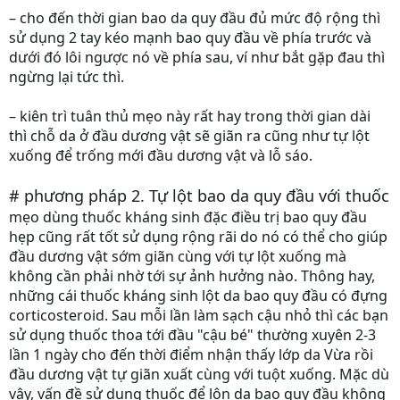
– cho đến thời gian bao da quy đầu đủ mức độ rộng thì
sử dụng 2 tay kéo mạnh bao quy đầu về phía trước và
dưới đó lôi ngược nó về phía sau, ví như bắt gặp đau thì
ngừng lại tức thì.
– kiên trì tuân thủ mẹo này rất hay trong thời gian dài
thì chỗ da ở đầu dương vật sẽ giãn ra cũng như tự lột
xuống để trống mới đầu dương vật và lỗ sáo.
# phương pháp 2. Tự lột bao da quy đầu với thuốc
mẹo dùng thuốc kháng sinh đặc điều trị bao quy đầu
hẹp cũng rất tốt sử dụng rộng rãi do nó có thể cho giúp
đầu dương vật sớm giãn cùng với tự lột xuống mà
không cần phải nhờ tới sự ảnh hưởng nào. Thông hay,
những cái thuốc kháng sinh lột da bao quy đầu có đựng
corticosteroid. Sau mỗi lần làm sạch cậu nhỏ thì các bạn
sử dụng thuốc thoa tới đầu "cậu bé" thường xuyên 2-3
lần 1 ngày cho đến thời điểm nhận thấy lớp da Vừa rồi
đầu dương vật tự giãn xuất cùng với tuột xuống. Mặc dù
vậy, vấn đề sử dụng thuốc để lộn da bao quy đầu không