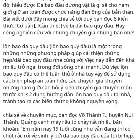
đó, hiểu được Dàibao đầu dương vật là gì sẽ cho nam
giới giữ an toàn được chức năng đàn ông của bản thân.
Bài viết dưới đây mong chia sẻ tới quý bạn đọc 8 kiến
thức [Cơ bản], [Cần thiết] về bị dài bao quy đầu. Hãy
cộng nghiên cứu với những chuyên gia những bạn nhé!
lộn bao da quy đầu (lộn bao quy đầu) là một trong
những những phương pháp giúp cải thiện chứng
hẹp/dài bao quy đầu nhẹ cùng với Việc này dẫn đến khá
nhiều trở ngại trong đời sống phái mạnh. Dù việc lộn
bao quy đầu có thể tuân thủ ở nhà tuy vậy để sử dụng
các biện pháp an toàn hơn, các chuyên gia khuyên
những nam giới cần hỏi ý kiến chuyên gia chuyên môn
trước khi sử dụng hướng dẫn lộn bao quy đầu tại nhà,
tránh tạo ra các biến chứng không nguyện vọng.
chia sẻ về chuyên mục, bạn đọc Võ Thành T., huyện Núi
Thành, Quảng cánh mày râu tỏ chảy rất nhiều băn
khoăn: “Em năm nay 19 tuổi cũng như vẫn đang thì có
chút rắc rối về sinh lý bởi da bao quy đầu của tôi bị hẹp.