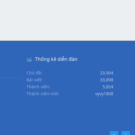
Thống kê diễn đàn
Chủ đề
23,904
Bài viết
33,898
Thành viên
5,824
Thành viên mới
vyvy1808