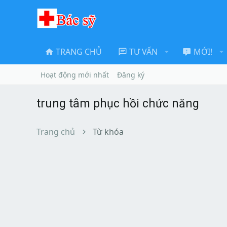
TRANG CHỦ
TƯ VẤN
MỚI!
Hoạt động mới nhất
Đăng ký
trung tâm phục hồi chức năng
Trang chủ
Từ khóa