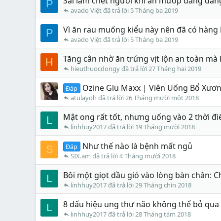
Sai lầm chết người khi ăn mướp đắng đan
P
avado Việt
5 Tháng ba 2019
Vì ăn rau muống kiểu này nên đã có hàng 
P
avado Việt
5 Tháng ba 2019
Tăng cân nhờ ăn trứng vịt lộn an toàn mà l
H
hieuthuocdongy
27 Tháng hai 2019
Ozine Glu Maxx | Viên Uống Bổ Xươ
Đáp
atulayoh
26 Tháng mười một 2018
Mật ong rất tốt, nhưng uống vào 2 thời đi
L
linhhuy2017
19 Tháng mười 2018
Như thế nào là bệnh mất ngủ
Đáp
S
SIX.am
4 Tháng mười 2018
Bôi một giọt dầu gió vào lòng bàn chân: 
L
linhhuy2017
29 Tháng chín 2018
8 dấu hiệu ung thư não không thể bỏ qua
L
linhhuy2017
28 Tháng tám 2018