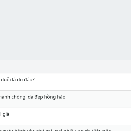
 duỗi là do đâu?
 nhanh chóng, da đẹp hồng hào
 già