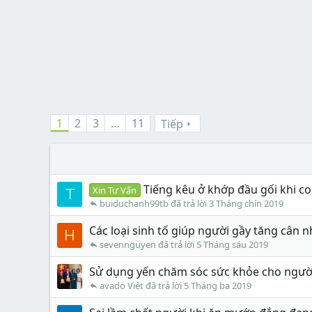
1
2
3
…
11
Tiếp
Tiếng kêu ở khớp đầu gối khi co
Xin Tư Vấn
T
buiduchanh99tb
3 Tháng chín 2019
Các loại sinh tố giúp người gầy tăng cân
H
sevennguyen
5 Tháng sáu 2019
Sử dụng yến chăm sóc sức khỏe cho người
avado Việt
5 Tháng ba 2019