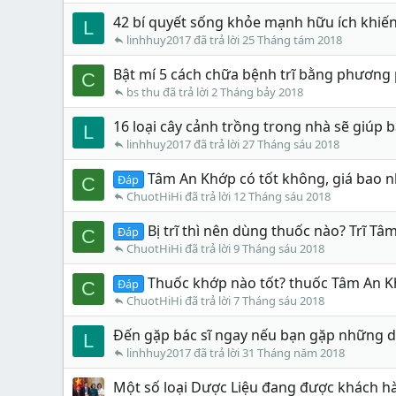
42 bí quyết sống khỏe mạnh hữu ích khiến
L
linhhuy2017
25 Tháng tám 2018
Bật mí 5 cách chữa bệnh trĩ bằng phương
C
bs thu
2 Tháng bảy 2018
16 loại cây cảnh trồng trong nhà sẽ giúp 
L
linhhuy2017
27 Tháng sáu 2018
Tâm An Khớp có tốt không, giá bao n
Đáp
C
ChuotHiHi
12 Tháng sáu 2018
Bị trĩ thì nên dùng thuốc nào? Trĩ Tâ
Đáp
C
ChuotHiHi
9 Tháng sáu 2018
Thuốc khớp nào tốt? thuốc Tâm An K
Đáp
C
ChuotHiHi
7 Tháng sáu 2018
Đến gặp bác sĩ ngay nếu bạn gặp những d
L
linhhuy2017
31 Tháng năm 2018
Một số loại Dược Liệu đang được khách h