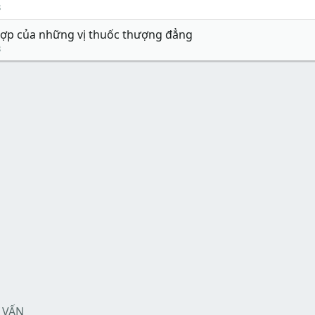
8
ợp của những vị thuốc thượng đẳng
8
 VẤN