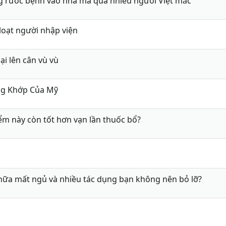
g rước bệnh vào nhà mà quá nhiều người Việt mắc
loạt người nhập viện
ại lên cân vù vù
ng Khớp Của Mỹ
ểm này còn tốt hơn vạn lần thuốc bổ?
Chữa mất ngủ và nhiều tác dụng bạn không nên bỏ lỡ?