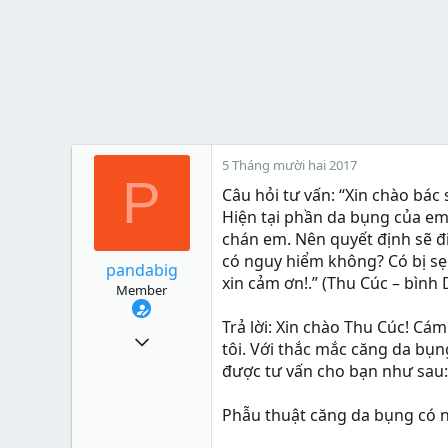
5 Tháng mười hai 2017
P
Câu hỏi tư vấn:
“Xin chào bác 
Hiện tại phần da bụng của em 
chán em. Nên quyết định sẽ đ
có nguy hiểm không? Có bị sẹ
pandabig
xin cảm ơn!.” (Thu Cúc – bình
Member
Trả lời:
Xin chào Thu Cúc! Cám
148
tôi. Với thắc mắc căng da bụ
0
được tư vấn cho bạn như sau:
16
Phẫu thuật căng da bụng có 
31