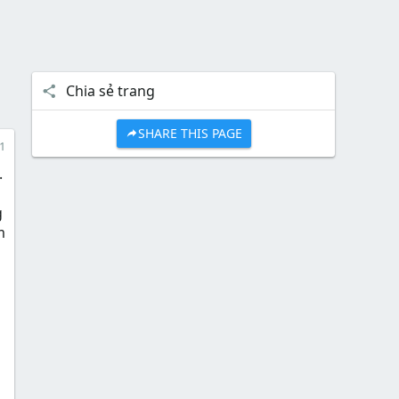
Chia sẻ trang
SHARE THIS PAGE
1
.
g
m