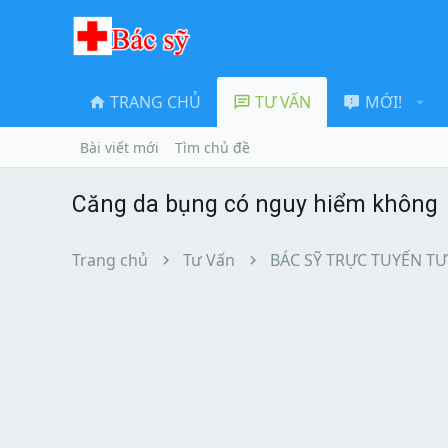
TRANG CHỦ
TƯ VẤN
MỚI!
Bài viết mới
Tìm chủ đề
Căng da bụng có nguy hiểm không
Trang chủ
Tư Vấn
BÁC SỸ TRỰC TUYẾN TƯ