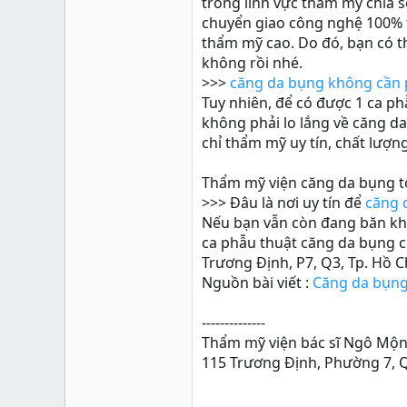
trong lĩnh vực thẩm mỹ chia 
chuyển giao công nghệ 100% t
thẩm mỹ cao. Do đó, bạn có t
không rồi nhé.
>>>
căng da bụng không cần 
Tuy nhiên, để có được 1 ca p
không phải lo lắng về căng d
chỉ thẩm mỹ uy tín, chất lượn
Thẩm mỹ viện căng da bụng tố
>>> Đâu là nơi uy tín để
căng 
Nếu bạn vẫn còn đang băn kh
ca phẫu thuật căng da bụng c
Trương Định, P7, Q3, Tp. Hồ Ch
Nguồn bài viết :
Căng da bụng
--------------
Thẩm mỹ viện bác sĩ Ngô Mộ
115 Trương Định, Phường 7, Q