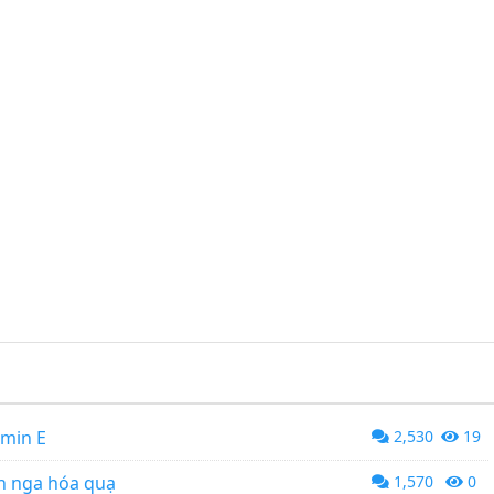
amin E
2,530
19
ên nga hóa quạ
1,570
0