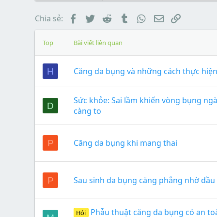
Facebook
Twitter
Reddit
Tumblr
WhatsApp
Email
Link
Chia sẻ:
Top
Bài viết liên quan
Căng da bụng và những cách thực hiệ
H
Sức khỏe: Sai lầm khiến vòng bụng ng
D
càng to
Căng da bụng khi mang thai
P
Sau sinh da bụng căng phẳng nhờ dầu
P
Phẫu thuật căng da bụng có an to
Hỏi