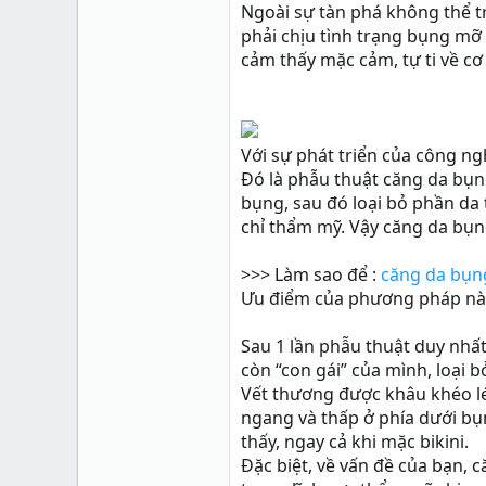
Xu
0
Ngoài sự tàn phá không thể tr
phải chịu tình trạng bụng mỡ
cảm thấy mặc cảm, tự ti về cơ
Với sự phát triển của công ng
Đó là phẫu thuật căng da bụ
bụng, sau đó loại bỏ phần da 
chỉ thẩm mỹ. Vậy căng da bụ
>>> Làm sao để :
căng da bụng
Ưu điểm của phương pháp này
Sau 1 lần phẫu thuật duy nhấ
còn “con gái” của mình, loại b
Vết thương được khâu khéo l
ngang và thấp ở phía dưới bụn
thấy, ngay cả khi mặc bikini.
Đặc biệt, về vấn đề của bạn,