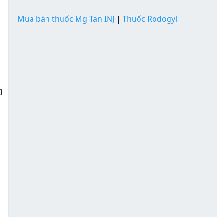
Mua bán thuốc Mg Tan INJ
|
Thuốc Rodogyl
g
n
u