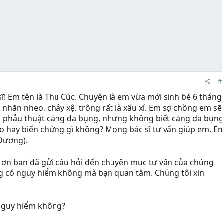
#
sĩ! Em tên là Thu Cúc. Chuyện là em vừa mới sinh bé 6 tháng
nhăn nheo, chảy xệ, trông rất là xấu xí. Em sợ chồng em sẽ
i phẫu thuật căng da bụng, nhưng không biết căng da bụn
o hay biến chứng gì không? Mong bác sĩ tư vấn giúp em. E
 Dương).
 ơn bạn đã gửi câu hỏi đến chuyên mục tư vấn của chúng
ng có nguy hiểm không mà bạn quan tâm. Chúng tôi xin
nguy hiểm không?