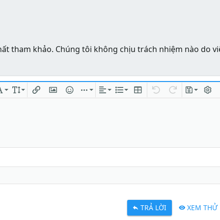
hất tham khảo. Chúng tôi không chịu trách nhiệm nào do vi
ng
chữ
Phông chữ
Kích thước
Chèn liên kết
Chèn hình ảnh
Mặt cười
Chèn
Căn lề
Danh sách
Insert table
Quay lại
Làm lại
Bản thả
Bật/t
TRẢ LỜI
XEM THỬ