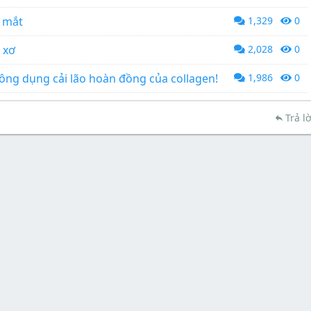
” mắt
1,329
0
 xơ
2,028
0
ng dụng cải lão hoàn đồng của collagen!
1,986
0
Trả lờ