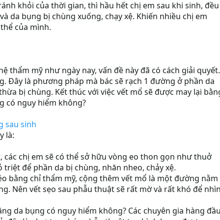
ánh khỏi của thời gian, thì hầu hết chị em sau khi sinh, đều
 và da bụng bị chùng xuống, chạy xệ. Khiến nhiều chị em
 thể của mình.
hệ thẩm mỹ như ngày nay, vấn đề này đã có cách giải quyết.
ng. Đây là phương pháp mà bác sẽ rạch 1 đường ở phần da
thừa bị chùng. Kết thúc với việc vết mổ sẽ được may lại bằn
ng có nguy hiểm không?
 sau sinh
 là:
t, các chị em sẽ có thể sở hữu vòng eo thon gọn như thuở
ỏ triệt để phần da bị chùng, nhăn nheo, chảy xệ.
éo bằng chỉ thẩm mỹ, cộng thêm vết mổ là một đường nằm
g. Nên vết sẹo sau phẫu thuật sẽ rất mờ và rất khó để nhì
 căng da bụng có nguy hiểm không? Các chuyên gia hàng đầ