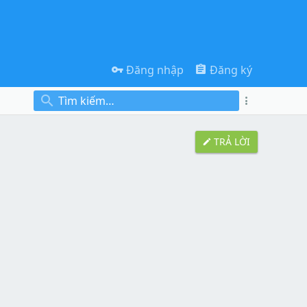
Đăng nhập
Đăng ký
TRẢ LỜI