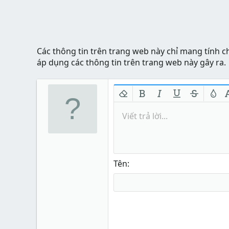
Các thông tin trên trang web này chỉ mang tính c
áp dụng các thông tin trên trang web này gây ra.
Xóa định dạng
In đậm
In nghiêng
Gạch chân
Gạch nga
Màu 
Viết trả lời...
Tên