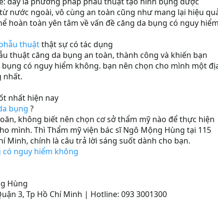
sẻ: đây là phương pháp phẫu thuật tạo hình bụng được
ừ nước ngoài, vô cùng an toàn cũng như mang lại hiệu qu
hể hoàn toàn yên tâm về vấn đề căng da bụng có nguy hiể
phẫu thuật
thật sự có tác dụng
hẫu thuật căng da bụng an toàn, thành công và khiến bạn
a bụng có nguy hiểm không. bạn nên chọn cho mình một đị
g nhất.
t nhất hiện nay
da bụng
?
oăn, không biết nên chọn cơ sở thẩm mỹ nào để thực hiện
ho mình. Thì Thẩm mỹ viện bác sĩ Ngô Mộng Hùng tại 115
í Minh, chính là câu trả lời sáng suốt dành cho bạn.
 có nguy hiểm không
ng Hùng
uận 3, Tp Hồ Chí Minh | Hotline: 093 3001300