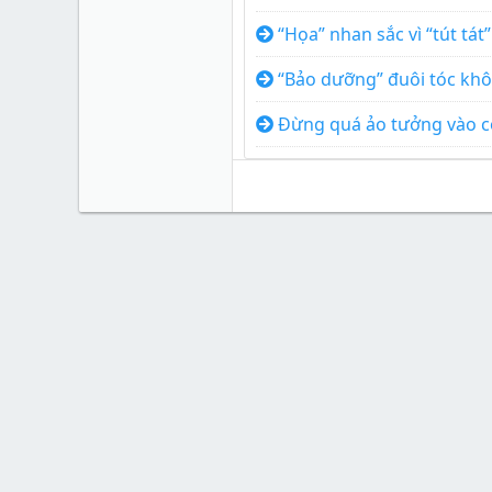
“Họa” nhan sắc vì “tút tát
“Bảo dưỡng” đuôi tóc khô
Đừng quá ảo tưởng vào cô