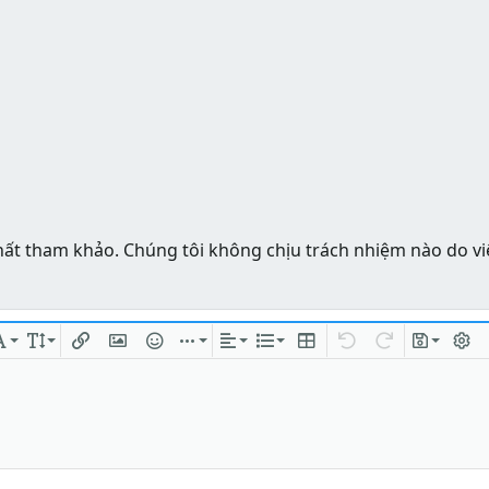
hất tham khảo. Chúng tôi không chịu trách nhiệm nào do vi
ng
chữ
Phông chữ
Kích thước
Chèn liên kết
Chèn hình ảnh
Mặt cười
Chèn
Căn lề
Danh sách
Insert table
Quay lại
Làm lại
Bản thả
Bật/t