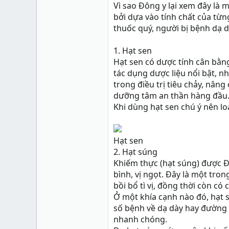
Hà Nội
Vì sao Đông y lại xem đây là
bởi dựa vào tính chất của từng
thanyviet.vn
thuốc quý, người bị bệnh dạ 
Xu
0
1. Hạt sen
Hạt sen có dược tính cân bằng
tác dụng dược liệu nổi bật, nh
trong điều trị tiêu chảy, nâng
dưỡng tâm an thần hàng đầu
Khi dùng hạt sen chú ý nên lo
Hạt sen
2. Hạt súng
Khiếm thực (hạt súng) được Đô
bình, vị ngọt. Đây là một tro
bồi bổ tì vị, đồng thời còn c
Ở một khía cạnh nào đó, hạt s
số bệnh về dạ dày hay đường ti
nhanh chóng.