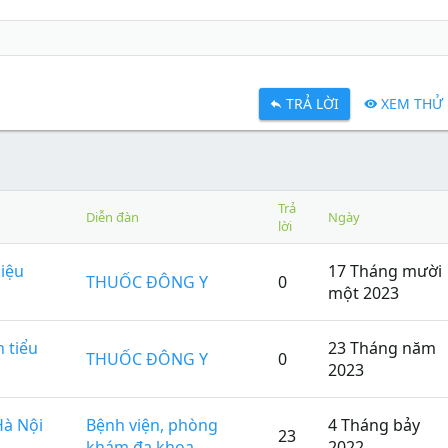
TRẢ LỜI
XEM THỬ
Trả
Diễn đàn
Ngày
lời
hiệu
17 Tháng mười
THUỐC ĐÔNG Y
0
một 2023
 tiểu
23 Tháng năm
THUỐC ĐÔNG Y
0
2023
Hà Nội
Bệnh viện, phòng
4 Tháng bảy
23
khám đa khoa
2022