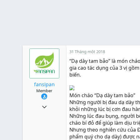
31 Tháng một 2018
“
Dạ dày tam bảo
” là món chá
gia cao tác dụng của 3 vị gồm 
biến.
fansipan
Member
Món cháo “Dạ dày tam bảo”
Những người bị đau dạ dày th
214
khỏi những lúc bị cơn đau hà
0
Những lúc đau bụng, người b
cháo bí đỏ để giúp làm dịu tr
16
Nhưng theo nghiên cứu của Đô
35
phẩm quý cho dạ dày) được nấu