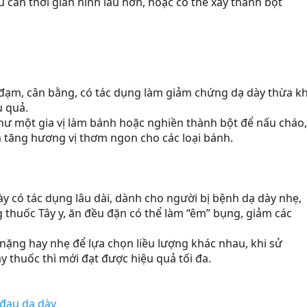
 cần thời gian ninh lâu hơn, hoặc có thể xay thành bột
h đạm, cân bằng, có tác dụng làm giảm chứng dạ dày thừa kh
u quả.
hư một gia vị làm bánh hoặc nghiền thành bột để nấu cháo,
 tăng hương vị thơm ngon cho các loại bánh.
y có tác dụng lâu dài, dành cho người bị bệnh dạ dày nhẹ,
 thuốc Tây y, ăn đều đặn có thể làm “êm” bụng, giảm các
nặng hay nhẹ để lựa chọn liều lượng khác nhau, khi sử
y thuốc thì mới đạt được hiệu quả tối đa.
 đau dạ dày