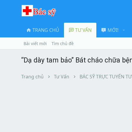
TRANG CHỦ
TƯ VẤN
MỚI!
Bài viết mới
Tìm chủ đề
“Dạ dày tam bảo” Bát cháo chữa bệ
Trang chủ
Tư Vấn
BÁC SỸ TRỰC TUYẾN TƯ