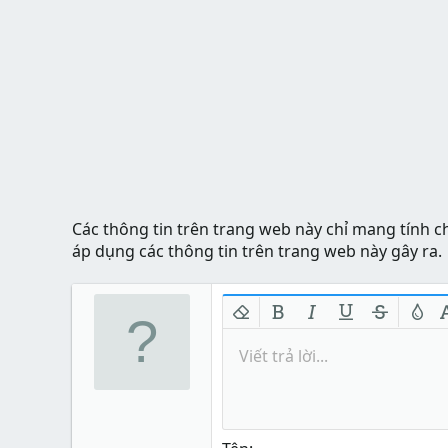
Các thông tin trên trang web này chỉ mang tính c
áp dụng các thông tin trên trang web này gây ra.
Xóa định dạng
In đậm
In nghiêng
Gạch chân
Gạch nga
Màu 
Viết trả lời...