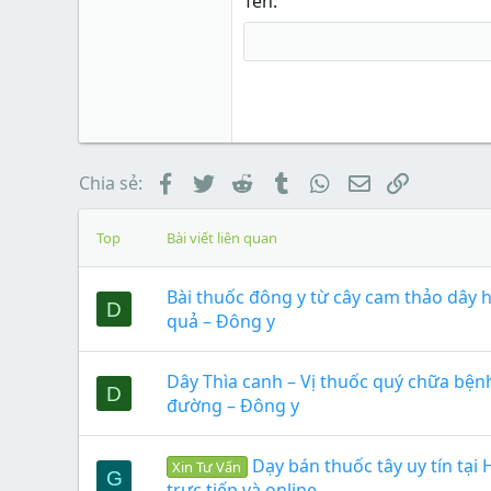
Tên
Facebook
Twitter
Reddit
Tumblr
WhatsApp
Email
Link
Chia sẻ:
Top
Bài viết liên quan
Bài thuốc đông y từ cây cam thảo dây 
D
quả – Đông y
Dây Thìa canh – Vị thuốc quý chữa bệnh
D
đường – Đông y
Dạy bán thuốc tây uy tín tại 
Xin Tư Vấn
G
trực tiếp và online