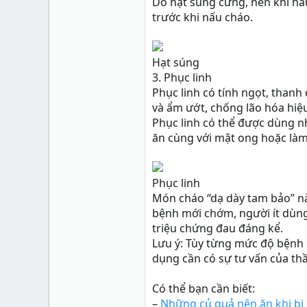
Do hạt súng cứng, nên khi nấu
trước khi nấu cháo.
Hạt súng
3. Phục linh
Phục linh có tính ngọt, than
và ẩm ướt, chống lão hóa hiệ
Phục linh có thể được dùng n
ăn cùng với mật ong hoặc làm
Phục linh
Món cháo “dạ dày tam bảo” nà
bệnh mới chớm, người ít dùng
triệu chứng đau đáng kể.
Lưu ý: Tùy từng mức độ bệnh 
dụng cần có sự tư vấn của thầ
Có thể bạn cần biết:
–
Những củ quả nên ăn khi bị