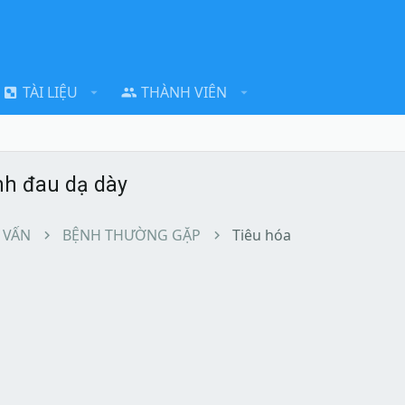
TÀI LIỆU
THÀNH VIÊN
nh đau dạ dày
 VẤN
BỆNH THƯỜNG GẶP
Tiêu hóa