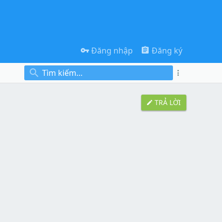
Đăng nhập
Đăng ký
TRẢ LỜI