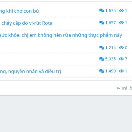
àng khi cho con bú
1,675
1
 chảy cấp do vi-rút Rota
1,657
1
sức khỏe, chị em không nên rửa những thực phẩm này
1,214
0
5,035
7
ứng, nguyên nhân và điều trị
1,490
1
Trả lờ