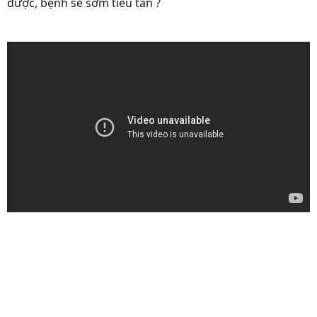
được, bệnh sẽ sớm tiêu tan ?